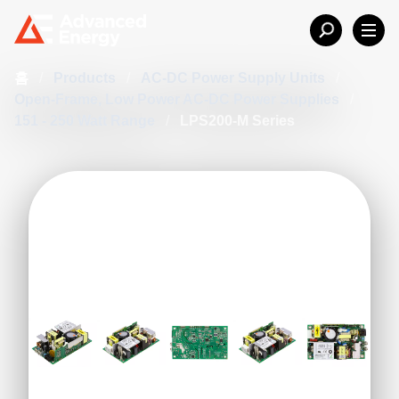
홈
/
Products
/
AC-DC Power Supply Units
/
Open-Frame, Low Power AC-DC Power Supplies
/
151 - 250 Watt Range
/
LPS200-M Series