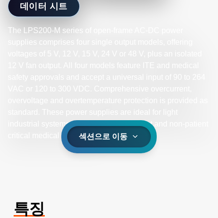
데이터 시트
The LPS200-M series of open-frame AC-DC power
supplies comprises four single output models, offering
voltages of 5 V, 12 V, 15 V, 24 V or 48 V, plus an isolated
12 V fan output. All four models feature ITE and medical
safety approvals and accept a universal input of 90 to 264
VAC or 120 to 300 VDC. Comprehensive overcurrent,
overvoltage and overtemperature protection is provided as
standard. These power supplies are ideal for light
industrial systems and non-patient contact and non-patient
critical medical applications.
섹션으로 이동
특징