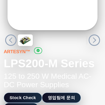
ARTESYN™
LPS200-M Series
125 to 250 W Medical AC-
DC Power Supplies
Stock Check
영업팀에 문의