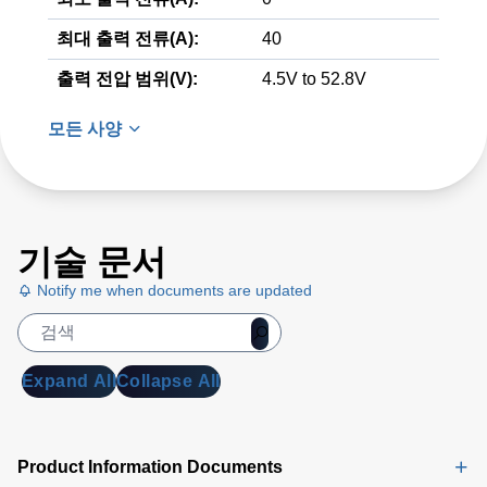
최대 출력 전류(A):
40
출력 전압 범위(V):
4.5V to 52.8V
모든 사양
기술 문서
Notify me when documents are updated
Expand All
Collapse All
Product Information Documents