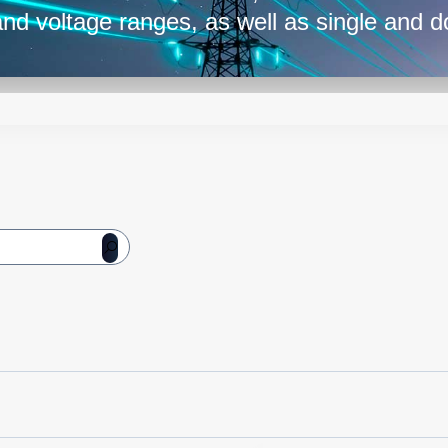
nd voltage ranges, as well as single and d
ncapsulated in a robust low profile metal ca