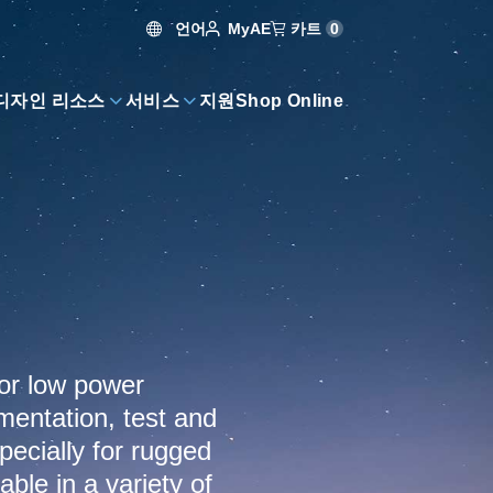
언어
카트
0
MyAE
디자인 리소스
서비스
지원
Shop Online
or low power
umentation, test and
ecially for rugged
able in a variety of