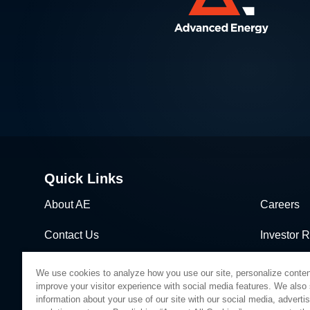
Quick Links
About AE
Careers
Contact Us
Investor R
News & Events
Sales & Di
We use cookies to analyze how you use our site, personalize conten
improve your visitor experience with social media features. We also
information about your use of our site with our social media, adverti