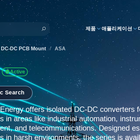
제품
애플리케이션
al DC-DC PCB Mount
/
ASA
Active
ic Search
nergy offers isolated DC-DC converters f
s in areas like industrial automation, instr
nt, and telecommunications. Designed esp
s in harsh environments, the series is avail