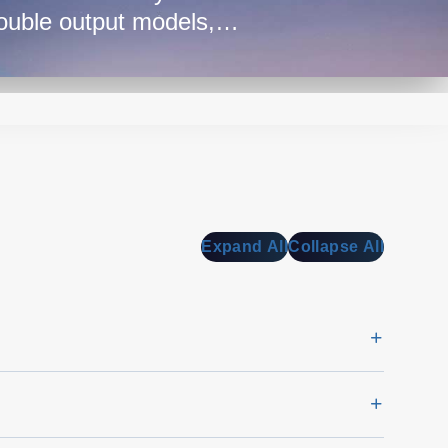
ouble output models,
se.
Expand All
Collapse All