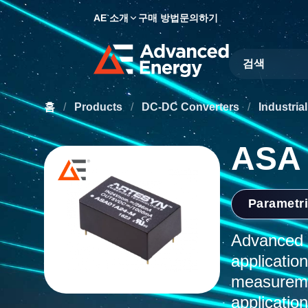
AE 소개
구매 방법
문의하기
Site Search
홈
/
Products
/
DC-DC Converters
/
Industri
ASA
Parametr
Advanced E
application
measureme
application