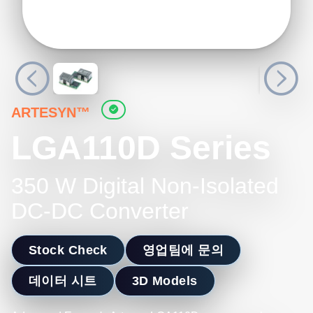
ARTESYN™
LGA110D Series
350 W Digital Non-Isolated
DC-DC Converter
Stock Check
영업팀에 문의
데이터 시트
3D Models