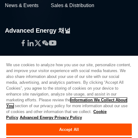
News & Events
Sales & Distribution
Advanced Energy 채널
Facebook
LinkedIn
Twitter
WeChat
YouTube
We use cookies to analyze how you use our site, personalize content,
and improve your visitor experience with social media features. We
also share information about your use of our site with our social
Privacy Policy
media, advertising, and analytics partners. By clicking “Accept All
Cookies”, you agree to the storing of cookies on your device to
Legal
enhance site navigation, analyze site usage, and assist in our
Quality
marketing efforts. Please review the
Information We Collect About
Sitemap
You
section of our privacy policy for more information about our use
of cookies and other information that we collect.
Cookie
Supplier Portal
Policy
Advanced Energy Privacy Policy
UK Modern Slavery Act
Accept All
Privacy Preferences