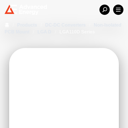
홈
/
Products
/
DC-DC Converters
/
Non-Isolated
PCB Mount
/
LGA D
/
LGA110D Series