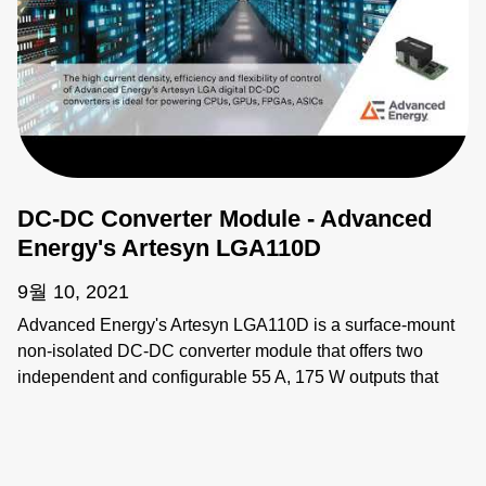
DC-DC Converter Module - Advanced
Energy's Artesyn LGA110D
9월 10, 2021
Advanced Energy's Artesyn LGA110D is a surface-mount
non-isolated DC-DC converter module that offers two
independent and configurable 55 A, 175 W outputs that
can combine to form a single, configurable 110 A, 350 W
output.