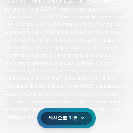
Advanced Energy's Artesyn LGA110D power supply
features a 7.5 to 14 VDC input voltage range and 350W
output power rating. It is a new design of high performance
non-isolated DC-DC converter focused at providing low-
voltage and high current power conversion in a unit that
can be used in multiple different modes and combinations.
The unit has a 2-phase design which can be employed
separately creating 2 output voltages, or they can be
combined to create a single output voltage. Up to 4
modules can be used in such a way resulting in a single
output of up to 440A being created from 1 part number. The
operational features include remote On/Off, variable output
voltage as well as overcurrent protection, over-voltage
protection, and over-temperature protection with control
functions being provided by either pin-strap resistors or
PMBus control for digital communications.
섹션으로 이동