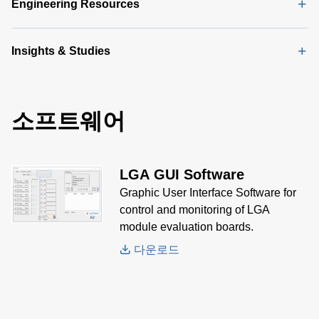
Engineering Resources
Manual
(1
MB)
LGA GUI
Insights & Studies
User
Manual
(2
MB)
소프트웨어
LGA GUI Software
Graphic User Interface Software for
control and monitoring of LGA
module evaluation boards.
다운로드