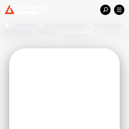
홈
/
Products
/
DC-DC Converters
/
Non-Isolated
PCB Mount
/
LGA D
/
LGA50D Series