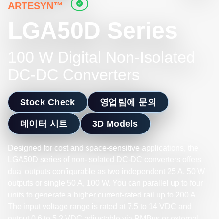
ARTESYN™
LGA50D Series
100 W Digital Non-Isolated
DC-DC Converters
Stock Check
영업팀에 문의
데이터 시트
3D Models
Designed for cost and space-sensitive applications, the
LGA50D series of non-isolated DC-DC converters offers
dual outputs configurable as two independent 25 A, 50 W
outputs or single 50 A, 100 W. You can parallel up to four
units to generate a higher current-rated rail up to 200 A.
The input voltage range is rated at 7.5 to 14 VDC and
output 0.6 to 5.2 VDC adjustable via PMBus or external