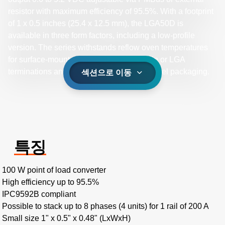
resistor with maximum efficiency of 95.5%. With a footprint
of 1 x 0.5 inches (25.4 x 12.5 mm), the LGA50D is
available in three form factors, including a low-profile
version. The series withstands reflow oven temperatures
for surface-mount application via block-pin or LGA
terminations and is available in tape-and-reel packaging.
섹션으로 이동
특징
100 W point of load converter
High efficiency up to 95.5%
IPC9592B compliant
Possible to stack up to 8 phases (4 units) for 1 rail of 200 A
Small size 1" x 0.5" x 0.48" (LxWxH)