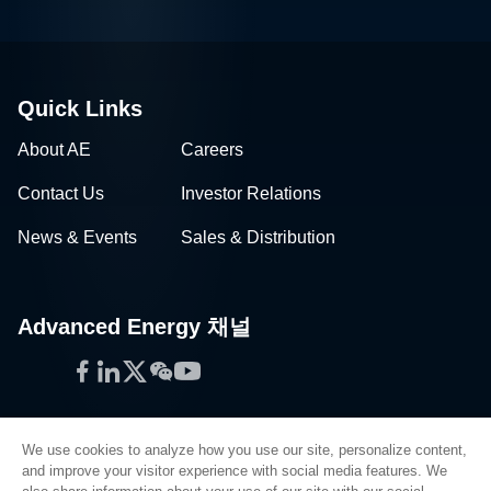
Quick Links
About AE
Careers
Contact Us
Investor Relations
News & Events
Sales & Distribution
Advanced Energy 채널
Facebook
LinkedIn
Twitter
WeChat
YouTube
We use cookies to analyze how you use our site, personalize content,
and improve your visitor experience with social media features. We