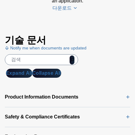
an application.
다운로드
LGA
기술 문서
Evaluation
GUI
Notify me when documents are updated
(2 MB)
LGA50D
JJ and
JSBJ
Expand All
Collapse All
Demo-Kit
User
Manual
(2
Product Information Documents
MB)
LGA50D
Safety & Compliance Certificates
JLPJ
Demo-Kit
User