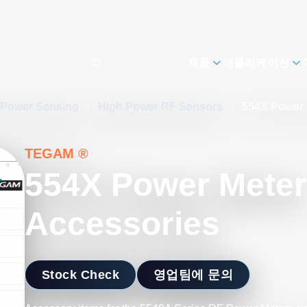
제품
애플리케이션
 Power Sensing
/
High Power RF Sensors
/
554X Power 
TEGAM ®
554X Power Meter
Accessories
Stock Check
영업팀에 문의