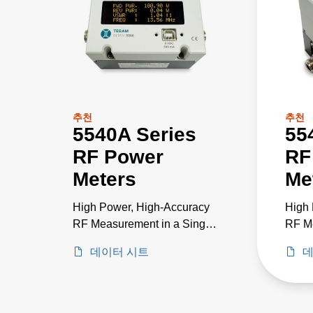
추천
추천
5540A Series
55
RF Power
RF
Meters
Me
High Power, High-Accuracy
High 
RF Measurement in a Single
RF Me
Instrument
Instr
데이터 시트
데