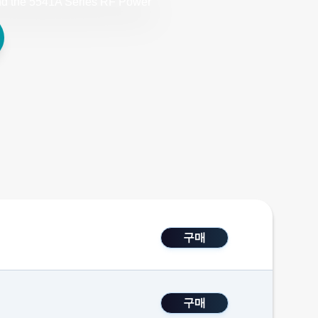
nd the 5541A Series RF Power
구매
구매