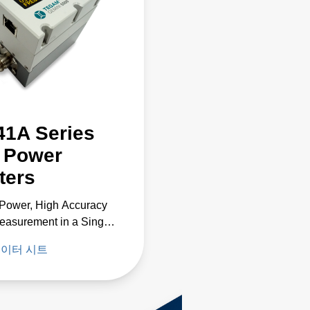
41A Series
 Power
ters
Power, High Accuracy
asurement in a Single
ument
이터 시트