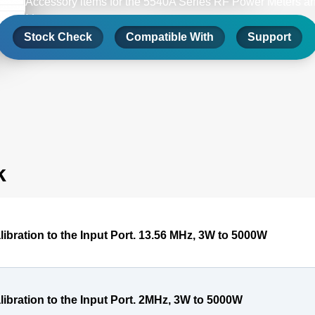
Accessory items for the 5540A Series RF Power Meters a
Meters
Stock Check
Compatible With
Support
k
libration to the Input Port. 13.56 MHz, 3W to 5000W
libration to the Input Port. 2MHz, 3W to 5000W