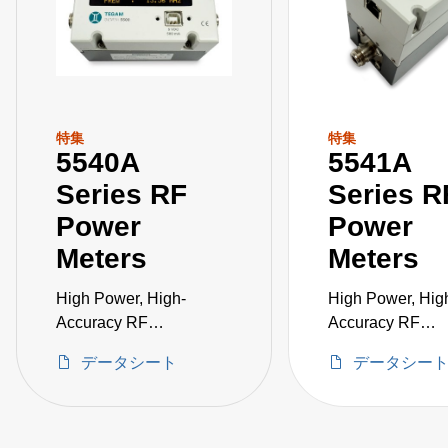
特集
特集
5540A
5541A
Series RF
Series R
Power
Power
Meters
Meters
High Power, High-
High Power, Hig
Accuracy RF
Accuracy RF
Measurement in a
Measurement in 
データシート
データシー
Single Instrument
Single Instrumen