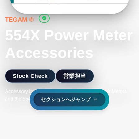
TEGAM ®
554X Power Meter
Accessories
Stock Check
営業担当
Accessory items for the 5540A Series RF Power Meters
and the 5541A Series RF Power Meters
セクションへジャンプ