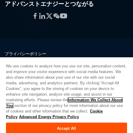
アドバンストエナジーとつながる
Facebook
LinkedIn
Twitter
WeChat
YouTube
プライバシーポリシー
法的情報
We use cookies to analyze how you use our site, personalize content,
品質
and improve your visitor experience with social media features. We
サイトマップ
also share information about your use of our site with our social
media, advertising, and analytics partners. By clicking “Accept All
サプライヤーポータル
Cookies”, you agree to the storing of cookies on your device to
UK Modern Slavery Act
enhance site navigation, analyze site usage, and assist in our
marketing efforts. Please review the
Information We Collect About
Privacy Preferences
You
section of our privacy policy for more information about our use
of cookies and other information that we collect.
Cookie
Do Not Sell or Share My Personal Information
Policy
Advanced Energy Privacy Policy
Limit the Use of My Sensitive Personal Information
Accept All