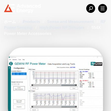
ホーム
/
Products
/
Sense and Measurement
/
RF
Power Sensing
/
High Power RF Sensors
/
554X
Power Meter Accessories