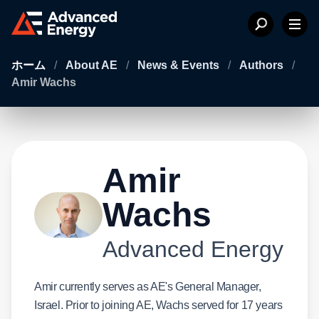
ホーム
/
About AE
/
News & Events
/
Authors
/
Amir Wachs
Amir
Wachs
Advanced Energy
Amir currently serves as AE's General Manager,
Israel. Prior to joining AE, Wachs served for 17 years