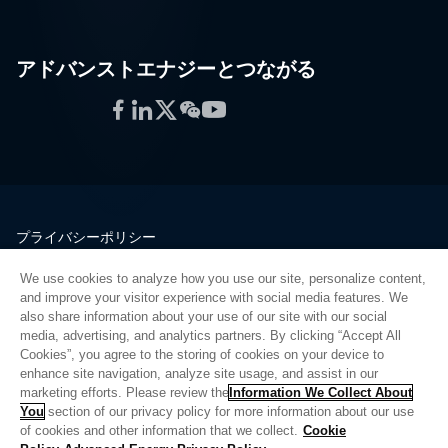
アドバンストエナジーとつながる
Facebook
LinkedIn
Twitter
WeChat
YouTube
プライバシーポリシー
法的情報
We use cookies to analyze how you use our site, personalize content,
品質
and improve your visitor experience with social media features. We
サイトマップ
also share information about your use of our site with our social
media, advertising, and analytics partners. By clicking “Accept All
サプライヤーポータル
Cookies”, you agree to the storing of cookies on your device to
UK Modern Slavery Act
enhance site navigation, analyze site usage, and assist in our
marketing efforts. Please review the
Information We Collect About
Privacy Preferences
You
section of our privacy policy for more information about our use
of cookies and other information that we collect.
Cookie
Do Not Sell or Share My Personal Information