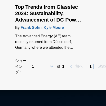
Top Trends from Glasstec
2024: Sustainability,
Advancement of DC Power
and Emerging Markets
By
Frank Sohn
,
Kyle Moore
The Advanced Energy (AE) team
recently returned from Düsseldorf,
Germany where we attended the
biennial Glasstec trade fair. This event
brought together the global glass
ショー
manufacturing industry gathered to
イン
of
1
前へ
1
次の
explore technologies, trends and
グ：
challenges. We connected with
customers, partners and industry
experts from all over the world and
discussed the challenges they face as
they seek to drive the industry forward.