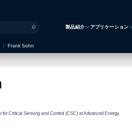
製品紹介
アプリケーション
s
/
Frank Sohn
n
r for Critical Sensing and Control (CSC) at Advanced Energy.