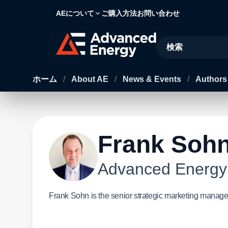
AEについて
ご購入方法
お問い合わせ
Site Search
ホーム
/
About AE
/
News & Events
/
Author
Frank Soh
Advanced Energy
Frank Sohn is the senior strategic marketing manage