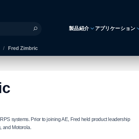
製品紹介
アプリケーション
s
/
Fred Zimbric
ic
RPS systems. Prior to joining AE, Fred held product leadership
, and Motorola.