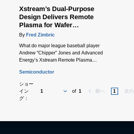
Xstream’s Dual-Purpose
Design Delivers Remote
Plasma for Wafer
Processing and Chamber
By
Fred Zimbric
Cleaning
What do major league baseball player
Andrew “Chipper” Jones and Advanced
Energy’s Xstream Remote Plasma
Source have in common? They’re both
Semiconductor
great switch-hitters.
ショー
イン
of
1
前へ
1
次の
グ：