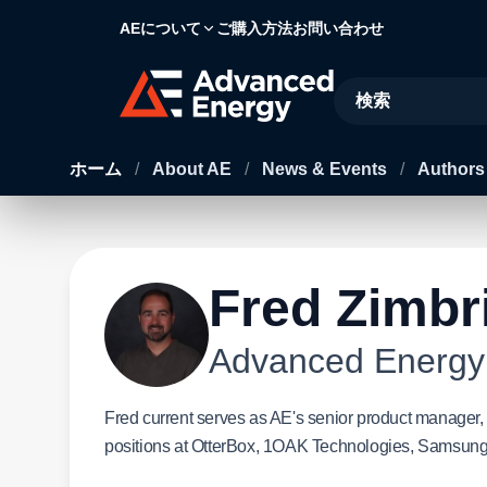
AEについて
ご購入方法
お問い合わせ
Site Search
ホーム
/
About AE
/
News & Events
/
Author
Fred Zimbr
Advanced Energy
Fred current serves as AE's senior product manager, 
positions at OtterBox, 1OAK Technologies, Samsung