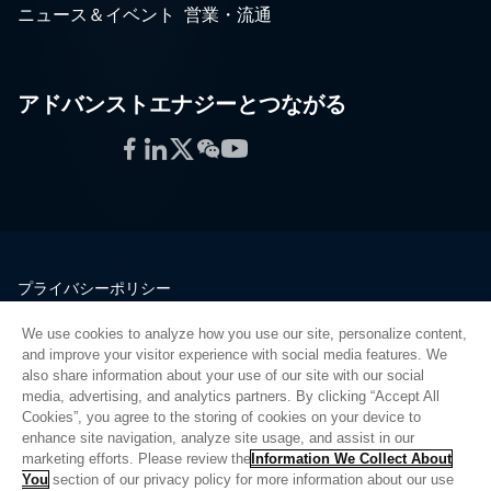
ニュース＆イベント
営業・流通
アドバンストエナジーとつながる
Facebook
LinkedIn
Twitter
WeChat
YouTube
プライバシーポリシー
法的情報
We use cookies to analyze how you use our site, personalize content,
品質
and improve your visitor experience with social media features. We
サイトマップ
also share information about your use of our site with our social
media, advertising, and analytics partners. By clicking “Accept All
サプライヤーポータル
Cookies”, you agree to the storing of cookies on your device to
UK Modern Slavery Act
enhance site navigation, analyze site usage, and assist in our
marketing efforts. Please review the
Information We Collect About
Privacy Preferences
You
section of our privacy policy for more information about our use