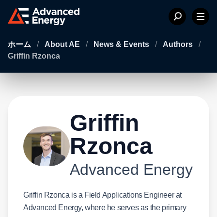
ホーム
/
About AE
/
News & Events
/
Authors
/
Griffin Rzonca
Griffin
Rzonca
Advanced Energy
Griffin Rzonca is a Field Applications Engineer at
Advanced Energy, where he serves as the primary