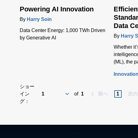
Powering AI Innovation
Efficie
Standar
By
Harry Soin
Data C
Data Center Energy: 1,000 TWh Driven
By
Harry 
by Generative AI
Whether it’s
intelligenc
(ML), the 
online coll
Innovatio
appetite fo
proliferati
ショー
Internet of
イン
of
1
前へ
1
次の
certain – 
グ：
store and s
exponential