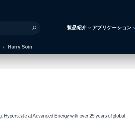
製品紹介
アプリケーション
s
/
Harry Soin
ng, Hyperscale at Advanced Energy with over 25 years of global