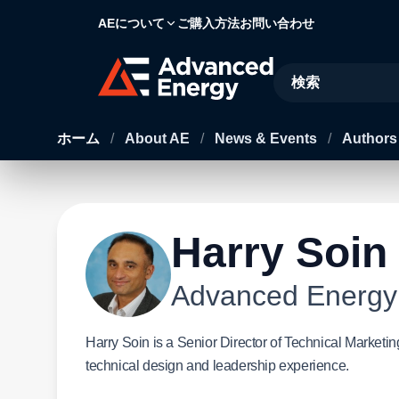
AEについて
ご購入方法
お問い合わせ
Site Search
ホーム
/
About AE
/
News & Events
/
Author
Harry Soin
Advanced Energy
Harry Soin is a Senior Director of Technical Marketi
technical design and leadership experience.