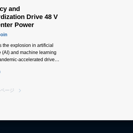
ncy and
dization Drive 48 V
enter Power
Soin
 the explosion in artificial
e (AI) and machine learning
pandemic-accelerated drive to
aboration, our insatiable
n
r social media or the
on of information from the
 Things (IoT), one thing is
ページ
worldwide demand to process,
hare data is increasing
ly.