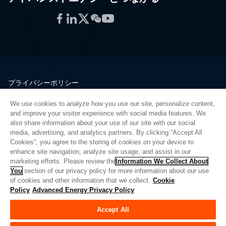
Facebook
LinkedIn
Twitter
WeChat
YouTube
プライバシーポリシー
法的情報
We use cookies to analyze how you use our site, personalize content,
品質
and improve your visitor experience with social media features. We
サイトマップ
also share information about your use of our site with our social
media, advertising, and analytics partners. By clicking “Accept All
サプライヤーポータル
Cookies”, you agree to the storing of cookies on your device to
UK Modern Slavery Act
enhance site navigation, analyze site usage, and assist in our
marketing efforts. Please review the
Information We Collect About
Privacy Preferences
You
section of our privacy policy for more information about our use
of cookies and other information that we collect.
Cookie
Do Not Sell or Share My Personal Information
Policy
Advanced Energy Privacy Policy
Limit the Use of My Sensitive Personal Information
Accept All
© Copyright 2026
アドバンスドエナジー
| ビルド 39545