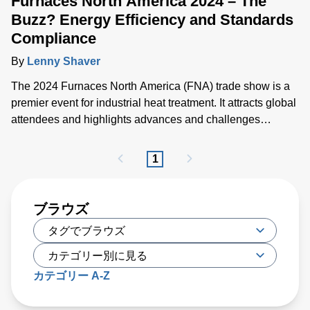
Furnaces North America 2024 – The
Buzz? Energy Efficiency and Standards
Compliance
By
Lenny Shaver
The 2024 Furnaces North America (FNA) trade show is a
premier event for industrial heat treatment. It attracts global
attendees and highlights advances and challenges
affecting heat treatment processes. The show offered
insights into emerging industry trends, including energy
1
efficiency, regulatory compliance and process certification
standards.
ブラウズ
カテゴリー A-Z