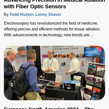
with Fiber Optic Sensors
By
Todd Huston
,
Lenny Shaver
Electrosurgery has revolutionized the field of medicine,
offering precise and efficient methods for tissue ablation.
With advancements in technology, new trends are
emerging, pushing the boundaries of what's possible in
surgical interventions. In this blog, we'll explore the
integration of fiber optic temperature (FOT) sensors within
medical ablation applications, shedding light on their
importanc