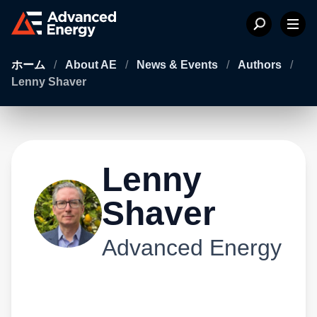
ホーム
/
About AE
/
News & Events
/
Authors
/
Lenny Shaver
Lenny
Shaver
Advanced Energy