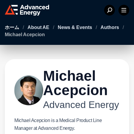
ホーム
/
About AE
/
News & Events
/
Authors
/
Michael Acepcion
Michael
Acepcion
Advanced Energy
Michael Acepcion is a Medical Product Line
Manager at Advanced Energy.