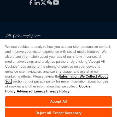
Facebook
LinkedIn
Twitter
WeChat
YouTube
プライバシーポリシー
法的情報
We use cookies to analyze how you use our site, personalize content,
品質
and improve your visitor experience with social media features. We
サイトマップ
also share information about your use of our site with our social
media, advertising, and analytics partners. By clicking “Accept All
サプライヤーポータル
Cookies”, you agree to the storing of cookies on your device to
UK Modern Slavery Act
enhance site navigation, analyze site usage, and assist in our
marketing efforts. Please review the
Information We Collect About
Privacy Preferences
You
section of our privacy policy for more information about our use
of cookies and other information that we collect.
Cookie
Do Not Sell or Share My Personal Information
Policy
Advanced Energy Privacy Policy
Limit the Use of My Sensitive Personal Information
Accept All
© Copyright 2026
アドバンスドエナジー
| ビルド 39545
Reject All Except Necessary