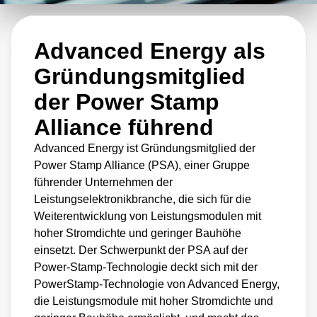
mit begrenztem Platzangebot, wie z. B.
Rechenzentren, in denen die Nachfrage nach
Advanced Energy als
Stromversorgungen mit hoher Dichte schnell
wächst. Die Bemühungen der PSA, Standards
Gründungsmitglied
und Best Practices für die Power Stamp-
der Power Stamp
Technologie zu entwickeln, tragen dazu bei,
Alliance führend
dass Unternehmen diese Technologie leichter
Advanced Energy ist Gründungsmitglied der
übernehmen und ihre Vorteile nutzen können.
Power Stamp Alliance (PSA), einer Gruppe
führender Unternehmen der
Als Gründungsmitglied der PSA steht
Leistungselektronikbranche, die sich für die
Weiterentwicklung von Leistungsmodulen mit
Advanced Energy an vorderster Front bei der
hoher Stromdichte und geringer Bauhöhe
Entwicklung und Einführung der Power Stamp-
einsetzt. Der Schwerpunkt der PSA auf der
Technologie. Das Fachwissen des
Power-Stamp-Technologie deckt sich mit der
Unternehmens in den Bereichen
PowerStamp-Technologie von Advanced Energy,
die Leistungsmodule mit hoher Stromdichte und
Energieumwandlung und Steuerungssysteme