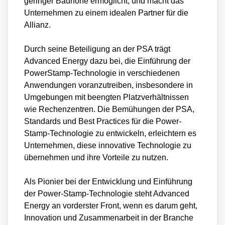
geringer Bauhöhe ermöglicht, und macht das
sowie sein Engagement für Innovation und
Unternehmen zu einem idealen Partner für die
Zusammenarbeit machen es zu einem idealen
Allianz.
Partner für die Allianz. Durch die
Durch seine Beteiligung an der PSA trägt
Zusammenarbeit mit der PSA und anderen
Advanced Energy dazu bei, die Einführung der
Industriegruppen trägt Advanced Energy dazu
PowerStamp-Technologie in verschiedenen
bei, die Zukunft der Leistungselektronik zu
Anwendungen voranzutreiben, insbesondere in
gestalten und Innovationen in der Branche
Umgebungen mit beengten Platzverhältnissen
wie Rechenzentren. Die Bemühungen der PSA,
voranzutreiben.
Standards und Best Practices für die Power-
Stamp-Technologie zu entwickeln, erleichtern es
Power Stamp Alliance
Unternehmen, diese innovative Technologie zu
übernehmen und ihre Vorteile zu nutzen.
Als Pionier bei der Entwicklung und Einführung
der Power-Stamp-Technologie steht Advanced
Energy an vorderster Front, wenn es darum geht,
Innovation und Zusammenarbeit in der Branche