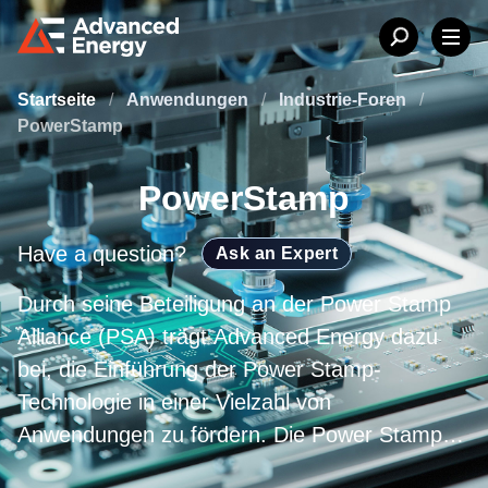
Startseite
/
Anwendungen
/
Industrie-Foren
/
PowerStamp
PowerStamp
Have a question?
Ask an Expert
Durch seine Beteiligung an der Power Stamp
Alliance (PSA) trägt Advanced Energy dazu
bei, die Einführung der Power Stamp-
Technologie in einer Vielzahl von
Anwendungen zu fördern. Die Power Stamp-
Technologie eignet sich ideal für Anwendungen