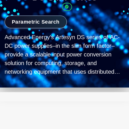
Parametric Search
Advanced Energy’s Artesyn DS series of AC-
DC power supplies–in the slim form factor–
provide a scalable input power conversion
solution for computing, storage, and
networking equipment that uses distributed
power architectures (DPA) and intermediate
bus architectures (IBA). With power ratings
from 760 to 1100 W (and a roadmap for
higher power models) and a slim-standard 1U
high by 55 mm wide and 322 mm deep form
factor housing, the range allows you to select