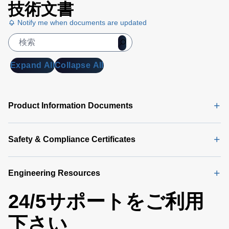
the model that best fits your power needs. Get
技術文書
the best-in-class power conversion solution
Notify me when documents are updated
with the supplies’ power density of up to 26
3
W/in
and efficiency ranging from 90 to 94%
Expand All
Collapse All
peak. Models with AC or DC input options are
also available.
Product Information Documents
Safety & Compliance Certificates
Engineering Resources
24/5サポートをご利用
下さい