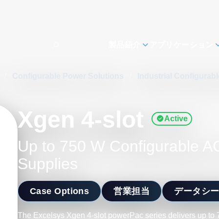
製品紹介
アプリケーション
s
/
Configurable Power Solutions
/
Industrial Configurab
Xgen 4-slot
Active
Up to 750 W Configurable 
Supplies
Case Options
営業担当
データシ
The Excelsys Xgen 4-slot powerPac series delivers up t