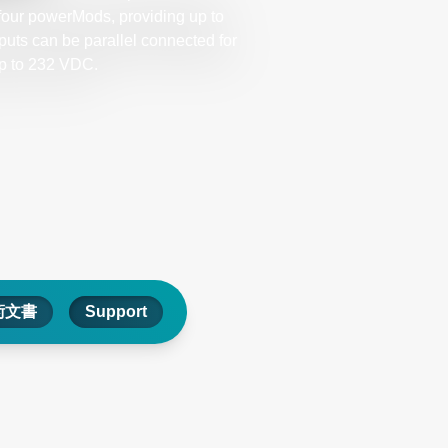
four powerMods, providing up to
puts can be parallel connected for
p to 232 VDC.​
術文書
Support