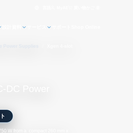
言語
買い物かご
0
MyAE
設計資料
サービス
サポート
Shop Online
le Power Supplies
/
Xgen 4-slot
AC-DC Power
ート
o 750 W from a compact 260 mm x