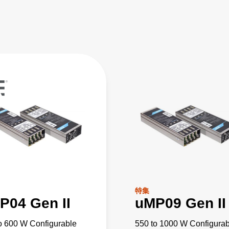
特集
P04 Gen II
uMP09 Gen II
o 600 W Configurable
550 to 1000 W Configurab