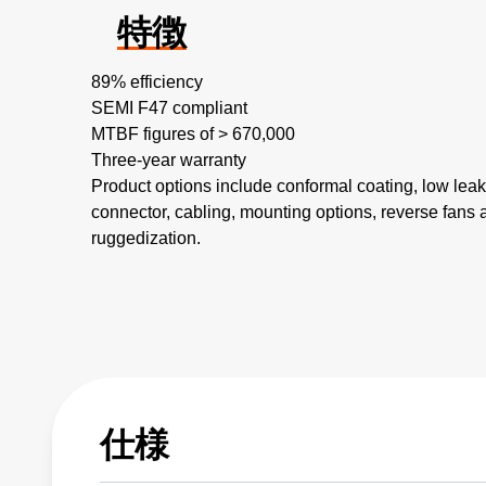
特徴
89% efficiency​
SEMI F47 compliant​
MTBF figures of > 670,000​
Three-year warranty
Product options include conformal coating, low lea
connector, cabling, mounting options, reverse fans 
ruggedization.
仕様