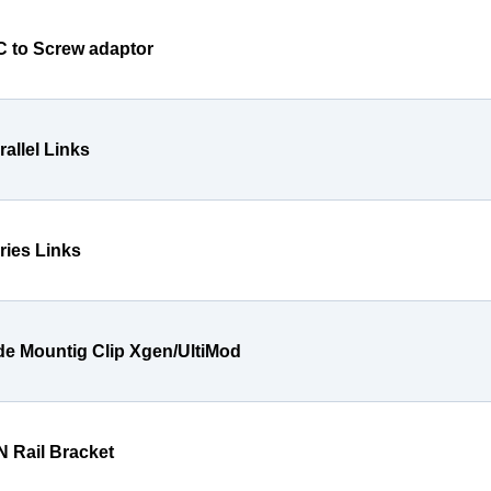
C to Screw adaptor
rallel Links
ries Links
de Mountig Clip Xgen/UltiMod
N Rail Bracket