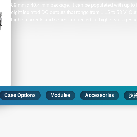
89 mm x 40.4 mm package. It can be populated with up to 
eight isolated DC outputs that range from 1.15 to 58 V. Out
higher currents and series connected for higher voltages u
Case Options
Modules
Accessories
技