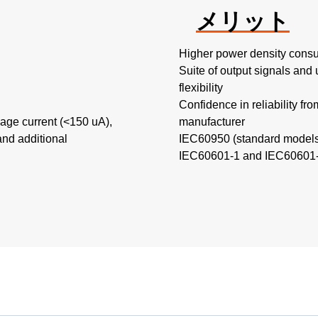
メリット
Higher power density consu
Suite of output signals and
flexibility​
Confidence in reliability fr
kage current (<150 uA),
manufacturer
and additional
IEC60950 (standard models
IEC60601-1 and IEC60601-1-