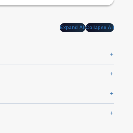
Expand All
Collapse All