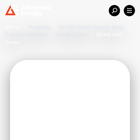
ホーム
/
Products
/
AC-DC Power Supply Units
/
External Adapters
/
MENB Series
/
MENB1060
Series