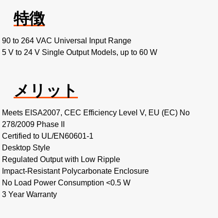
特徴
90 to 264 VAC Universal Input Range
5 V to 24 V Single Output Models, up to 60 W
メリット
Meets EISA2007, CEC Efficiency Level V, EU (EC) No
278/2009 Phase II
Certified to UL/EN60601-1
Desktop Style
Regulated Output with Low Ripple
Impact-Resistant Polycarbonate Enclosure
No Load Power Consumption <0.5 W
3 Year Warranty