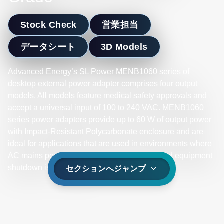
Stock Check
営業担当
データシート
3D Models
Advanced Energy’s SL Power MENB1060 series of
desktop external power adapter comprises four output
models. All models feature medical safety approvals and
accept a universal input of 100 to 240 VAC. MENB1060
series power adapters provide up to 60 W of output power
with Impact-Resistant Polycarbonate enclosure and are
ideal for applications that are used in environments where
AC mains power may be noisy or unstable and equipment
shutdown is not an option.
セクションへジャンプ