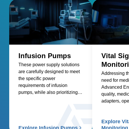
Infusion Pumps
Vital Si
Monitor
These power supply solutions
are carefully designed to meet
Addressing t
the specific power
need for med
requirements of infusion
Advanced Ene
pumps, while also prioritizing
quality, medic
factors such as reliability,
adapters, op
safety, size and weight,
and custom so
efficiency, and compatibility.
healthcare sup
Explore Vit
signs patient
Explore Infusion Pumps
Monitoring