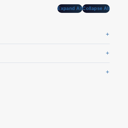
Expand All
Collapse All