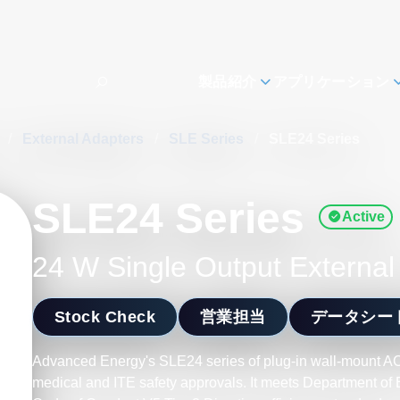
製品紹介
アプリケーション
s
/
External Adapters
/
SLE Series
/
SLE24 Series
SLE24 Series
Active
24 W Single Output Externa
Stock Check
営業担当
データシー
Advanced Energy's SLE24 series of plug-in wall-mount A
medical and ITE safety approvals. It meets Department of