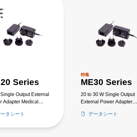
特集
20 Series
ME30 Series
Single Output External
20 to 30 W Single Output
 Adapter Medical
External Power Adapter
e
Medical Grade
データシート
データシート