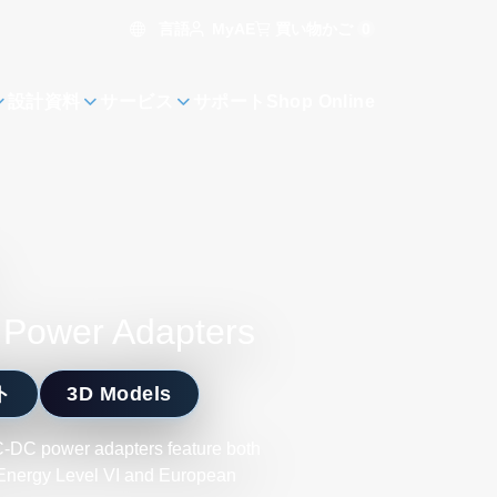
言語
買い物かご
0
MyAE
設計資料
サービス
サポート
Shop Online
l Power Adapters
ト
3D Models
C-DC power adapters feature both
 Energy Level VI and European