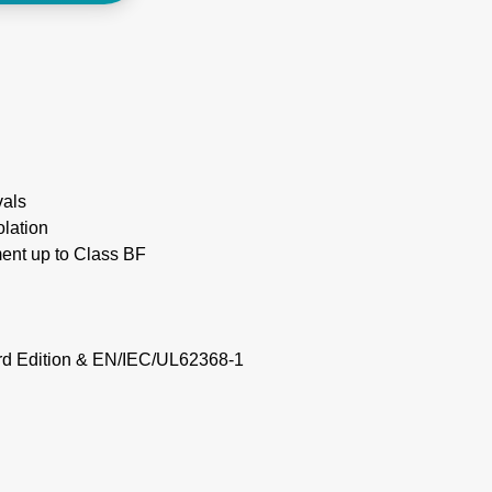
vals
olation
ment up to Class BF
rd Edition & EN/IEC/UL62368-1