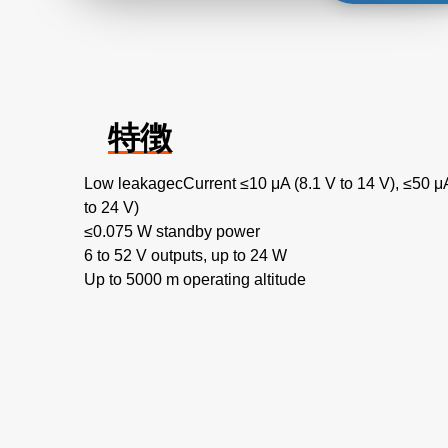
特徴
Low leakagecCurrent ≤10 μA (8.1 V to 14 V), ≤50 μA
to 24 V)
≤0.075 W standby power
6 to 52 V outputs, up to 24 W
Up to 5000 m operating altitude