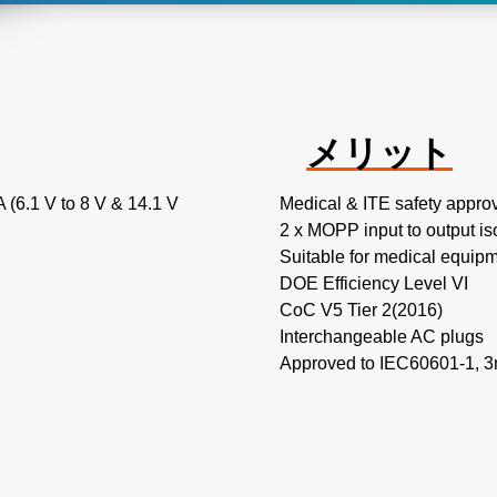
メリット
 (6.1 V to 8 V & 14.1 V
Medical & ITE safety appro
2 x MOPP input to output is
Suitable for medical equip
DOE Efficiency Level VI
CoC V5 Tier 2(2016)
Interchangeable AC plugs
Approved to IEC60601-1, 3