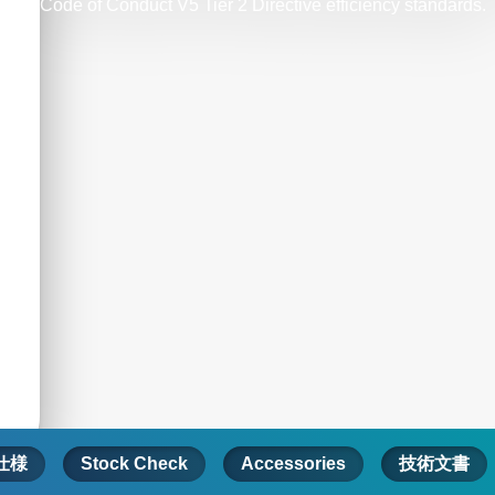
Code of Conduct V5 Tier 2 Directive efficiency standards.
仕様
Stock Check
Accessories
技術文書