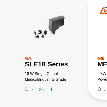
特集
特集
SLE18 Series
ME
18 W Single Output
20 W 
Medical/Industrial Grade
Power
Grad
データシート