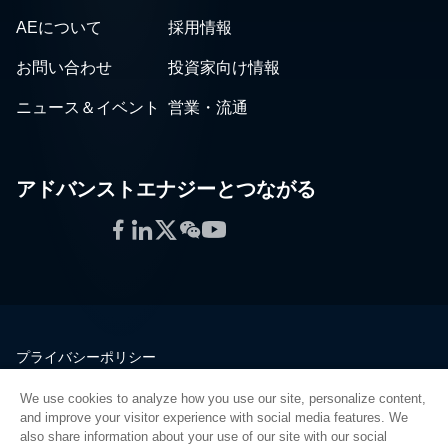
AEについて
採用情報
お問い合わせ
投資家向け情報
ニュース＆イベント
営業・流通
アドバンストエナジーとつながる
Facebook
LinkedIn
Twitter
WeChat
YouTube
プライバシーポリシー
法的情報
We use cookies to analyze how you use our site, personalize content,
品質
and improve your visitor experience with social media features. We
サイトマップ
also share information about your use of our site with our social