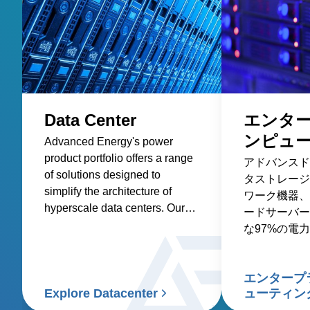
Data Center
エンタ
ンピュ
Advanced Energy's power
product portfolio offers a range
アドバンスド
of solutions designed to
タストレージ
simplify the architecture of
ワーク機器、
hyperscale data centers. Our
ードサーバー
AC-DC and DC-DC front-end
な97%の電
power supplies and rack
ドしています
system solutions are optimized
for efficiency and power
エンタープ
density, reducing the total cost
Explore Datacenter
ューティン
of ownership.