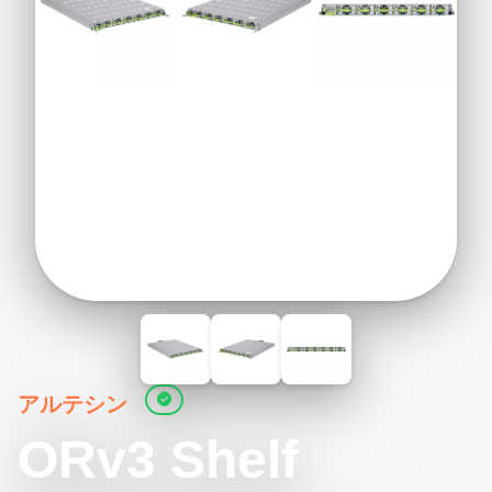
アルテシン
ORv3 Shelf