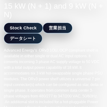
15 kW (N + 1) and 9 kW (N +
N)
Stock Check
営業担当
データシート
Advanced Energy’s ORv3 1OU, OCP compliant shelf is
available in either single or dual AC input options. It
converts incoming 3 phase AC supply voltage to 50 VDC
with a total output power capability of 18 kW. It
accommodates six 3 kW hot-swappable single phase PSU
modules. The ORv3 power shelf utilizes a universal 7 pin
input connector(s) which can be configured as star, delta or
single phase. It operates from common data center 3-
phase voltages from 480/277 to 347/200 VAC, 50/60Hz.
An additional slot is included for a hot-pluggable Power