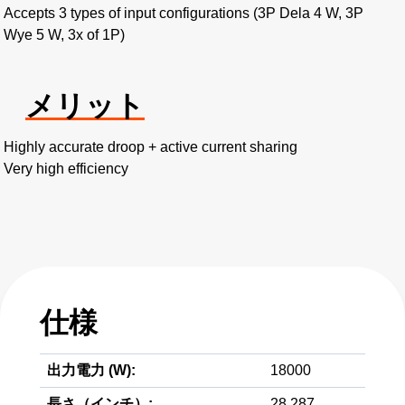
Accepts 3 types of input configurations (3P Dela 4 W, 3P
Wye 5 W, 3x of 1P)
メリット
Highly accurate droop + active current sharing
Very high efficiency
仕様
出力電力 (W):
18000
長さ（インチ）:
28.287