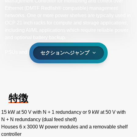
Management Controller for monitoring and control over
Ethernet (DMTF Redfish® compatible) management
networks. One or more power shelves are typically used in
OCP 21 inch racks for compute and storage applications,
including AI/ML applications which require reliable power
and optional battery backup.
PSUs and PMCs are not included.
セクションへジャンプ
特徴
15 kW at 50 V with N + 1 redundancy or 9 kW at 50 V with
N + N redundancy (dual feed shelf)
Houses 6 x 3000 W power modules and a removable shelf
controller