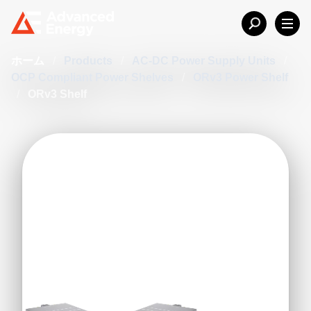
ホーム
/
Products
/
AC-DC Power Supply Units
/
OCP Compliant Power Shelves
/
ORv3 Power Shelf
/
ORv3 Shelf