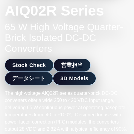
AIQ02R Series
65 W High Voltage Quarter-
Brick Isolated DC-DC
Converters
Stock Check
営業担当
データシート
3D Models
The high-voltage AIQ02R series quarter-brick DC-DC
converters offer a wide 250 to 420 VDC input range,
delivering 65 W continuous power at operating baseplate
temperatures from -40 to +100℃. Designed for use with
power factor correction (PFC) modules, the converters
output 28 VDC and 2.32 A with a typical efficiency of 90%.