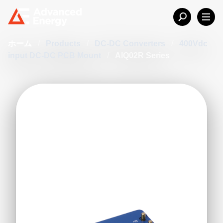
ホーム
/
Products
/
DC-DC Converters
/
400Vdc
input DC-DC PCB Mount
/
AIQ02R Series