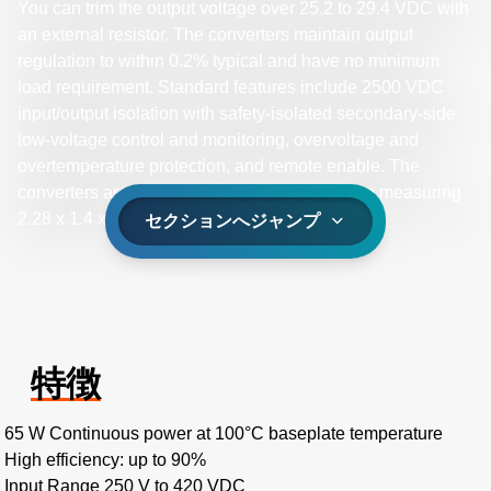
You can trim the output voltage over 25.2 to 29.4 VDC with
an external resistor. The converters maintain output
regulation to within 0.2% typical and have no minimum
load requirement. Standard features include 2500 VDC
input/output isolation with safety-isolated secondary-side
low-voltage control and monitoring, overvoltage and
overtemperature protection, and remote enable. The
converters are housed in a robust sealed case measuring
2.28 x 1.4 x 0.5 inches (57.9 x 36.8 x 12.7 mm).
セクションへジャンプ
特徴
65 W Continuous power at 100°C baseplate temperature
High efficiency: up to 90%
Input Range 250 V to 420 VDC