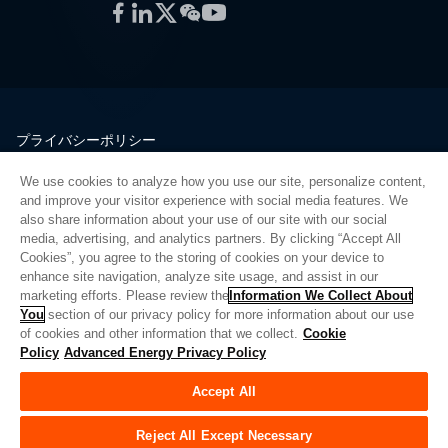
Facebook
LinkedIn
Twitter
WeChat
YouTube
プライバシーポリシー
法的情報
We use cookies to analyze how you use our site, personalize content,
品質
and improve your visitor experience with social media features. We
サイトマップ
also share information about your use of our site with our social
media, advertising, and analytics partners. By clicking “Accept All
サプライヤーポータル
Cookies”, you agree to the storing of cookies on your device to
UK Modern Slavery Act
enhance site navigation, analyze site usage, and assist in our
marketing efforts. Please review the
Information We Collect About
Privacy Preferences
You
section of our privacy policy for more information about our use
of cookies and other information that we collect.
Cookie
Do Not Sell or Share My Personal Information
Policy
Advanced Energy Privacy Policy
Limit the Use of My Sensitive Personal Information
Accept All
© Copyright 2026
アドバンスドエナジー
| ビルド 39545
Reject All Except Necessary