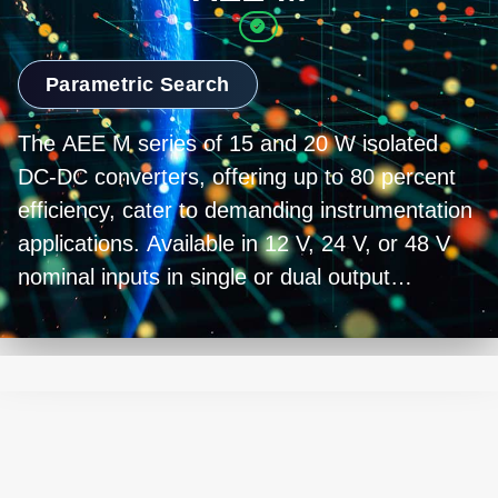
Parametric Search
The AEE M series of 15 and 20 W isolated
DC-DC converters, offering up to 80 percent
efficiency, cater to demanding instrumentation
applications. Available in 12 V, 24 V, or 48 V
nominal inputs in single or dual output
variants, they conform to stringent industrial or
medical safety standards. Their design
includes 4000 VAC reinforced insulation and
2X means of operator protection (MOOP),
ensuring superior safety.