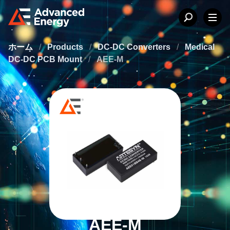
ホーム
/
Products
/
DC-DC Converters
/
Medical
DC-DC PCB Mount
/
AEE-M
AEE-M