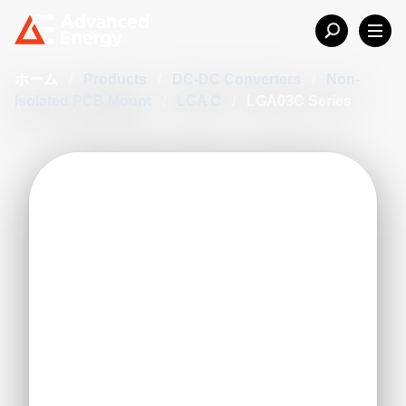
ホーム
/
Products
/
DC-DC Converters
/
Non-
Isolated PCB Mount
/
LGA C
/
LGA03C Series