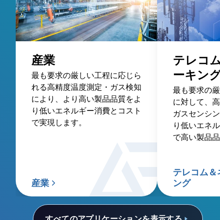
産業
テレコ
ーキン
最も要求の厳しい工程に応じら
れる高精度温度測定・ガス検知
最も要求の厳
により、より高い製品品質をよ
に対して、高
り低いエネルギー消費とコスト
ガスセンシン
で実現します。
り低いエネル
で高い製品品
テレコム＆
産業
ング
すべてのアプリケーションを表示する