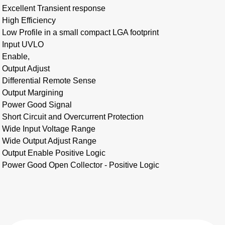
Excellent Transient response
High Efficiency
Low Profile in a small compact LGA footprint
Input UVLO
Enable,
Output Adjust
Differential Remote Sense
Output Margining
Power Good Signal
Short Circuit and Overcurrent Protection
Wide Input Voltage Range
Wide Output Adjust Range
Output Enable Positive Logic
Power Good Open Collector - Positive Logic