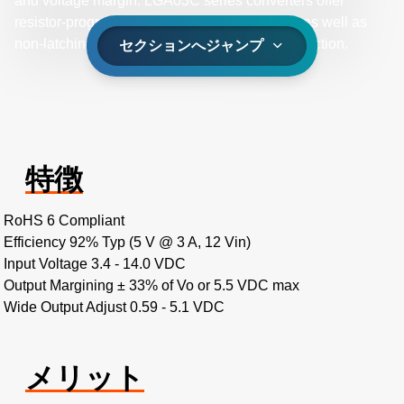
and voltage margin. LGA03C series converters offer
resistor-programmable undervoltage lockout, as well as
non-latching short-circuit and overvoltage protection.
セクションへジャンプ
特徴
RoHS 6 Compliant
Efficiency 92% Typ (5 V @ 3 A, 12 Vin)
Input Voltage 3.4 - 14.0 VDC
Output Margining ± 33% of Vo or 5.5 VDC max
Wide Output Adjust 0.59 - 5.1 VDC
メリット