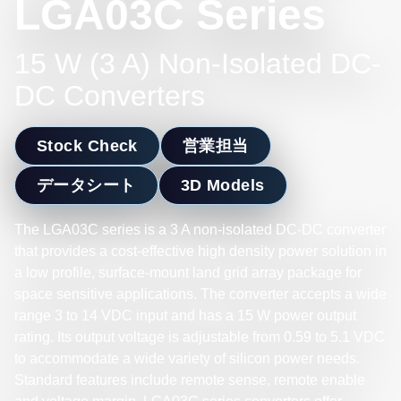
LGA03C Series
15 W (3 A) Non-Isolated DC-
DC Converters
Stock Check
営業担当
データシート
3D Models
The LGA03C series is a 3 A non-isolated DC-DC converter
that provides a cost-effective high density power solution in
a low profile, surface-mount land grid array package for
space sensitive applications. The converter accepts a wide
range 3 to 14 VDC input and has a 15 W power output
rating. Its output voltage is adjustable from 0.59 to 5.1 VDC
to accommodate a wide variety of silicon power needs.
Standard features include remote sense, remote enable