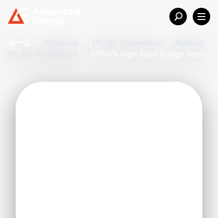
ホーム
/
Products
/
DC-DC Converters
/
Railway
DC-DC PCB Mount
/
ERM75 High Input Range Series