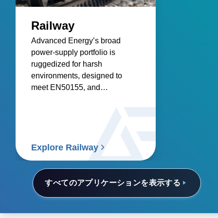
Railway
Advanced Energy’s broad
power‑supply portfolio is
ruggedized for harsh
environments, designed to
meet EN50155, and
engineered for reliable
infrastructure, control systems,
and rolling stock.
Explore Railway
すべてのアプリケーションを表示する