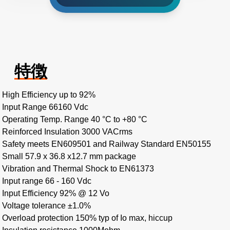
特徴
High Efficiency up to 92%
Input Range 66160 Vdc
Operating Temp. Range 40 °C to +80 °C
Reinforced Insulation 3000 VACrms
Safety meets EN609501 and Railway Standard EN50155
Small 57.9 x 36.8 x12.7 mm package
Vibration and Thermal Shock to EN61373
Input range 66 - 160 Vdc
Input Efficiency 92% @ 12 Vo
Voltage tolerance ±1.0%
Overload protection 150% typ of Io max, hiccup