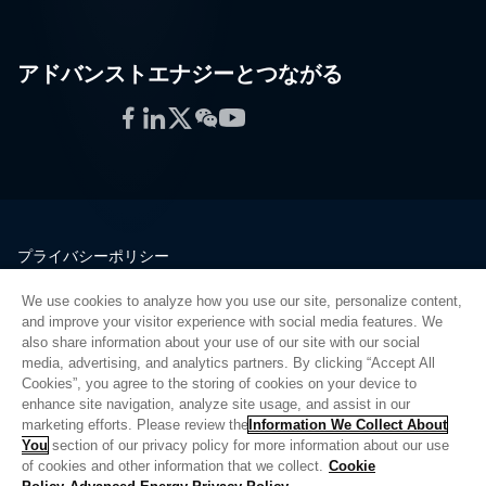
アドバンストエナジーとつながる
Facebook
LinkedIn
Twitter
WeChat
YouTube
プライバシーポリシー
法的情報
We use cookies to analyze how you use our site, personalize content,
品質
and improve your visitor experience with social media features. We
サイトマップ
also share information about your use of our site with our social
media, advertising, and analytics partners. By clicking “Accept All
サプライヤーポータル
Cookies”, you agree to the storing of cookies on your device to
UK Modern Slavery Act
enhance site navigation, analyze site usage, and assist in our
marketing efforts. Please review the
Information We Collect About
Privacy Preferences
You
section of our privacy policy for more information about our use
of cookies and other information that we collect.
Cookie
Do Not Sell or Share My Personal Information