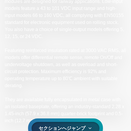
modules are designed for railway applications. Low-input
models feature a 43 to 101 VDC input range and high-
input models 66 to 160 VDC, all complying with EN50155
standard for electronic equipment used on rolling stock.
You also have a choice of single-output models offering 5,
12, 15, or 24 VDC.
Featuring reinforced insulation rated at 3000 VAC RMS, all
models offer differential remote sense, remote On/Off and
undervoltage shutdown, as well as overload and short-
circuit protection. Maximum efficiency is 92% and
operating temperature up to 80℃ ambient with suitable
derating.
They are available fully encapsulated in metal case with
an isolated baseplate, offering an industry-standard 2.28 x
1.45-inch (57.9 x 36.8 mm) quarter-brick footprint and 0.5-
inch (12.7 mm) height.
セクションへジャンプ