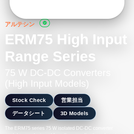
アルテシン
ERM75 High Input
Range Series
75 W DC-DC Converters
(High Input Models)
Stock Check
営業担当
データシート
3D Models
The ERM75 series 75 W isolated DC-DC converter