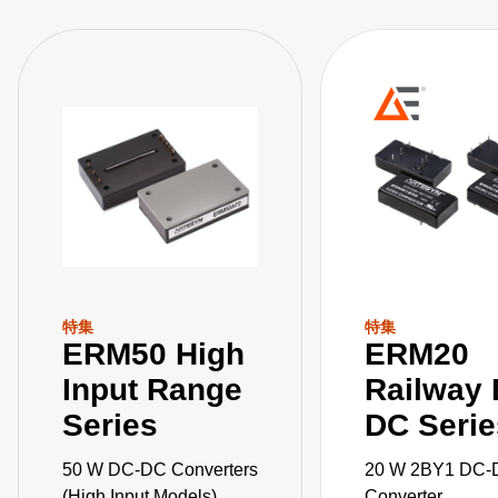
特集
特集
ERM50 High
ERM20
Input Range
Railway 
Series
DC Serie
50 W DC-DC Converters
20 W 2BY1 DC-
(High Input Models)
Converter