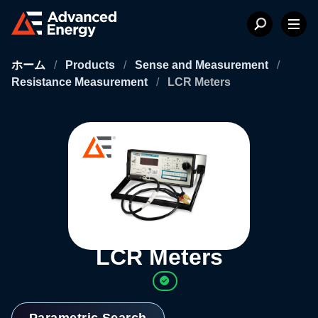
ホーム
/
Products
/
Sense and Measurement
/
Resistance Measurement
/
LCR Meters
LCR Meters
Parametric Search