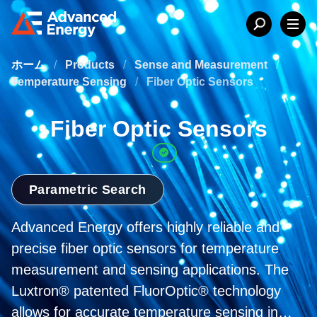
ホーム
/
Products
/
Sense and Measurement
/
Temperature Sensing
/
Fiber Optic Sensors
Fiber Optic Sensors
Parametric Search
Advanced Energy offers highly reliable and
precise fiber optic sensors for temperature
measurement and sensing applications. The
Luxtron® patented FluorOptic® technology
allows for accurate temperature sensing in