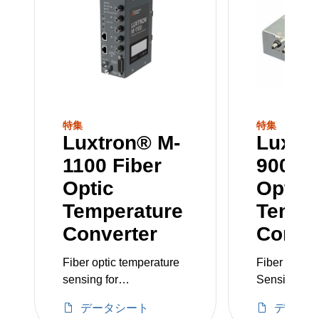
aerospace, civil engineering, and oil and gas
industries.
特集
特集
Luxtron® M-
Luxtro
1100 Fiber
900 Fi
Optic
Optic
Temperature
Tempe
Converter
Conve
Fiber optic temperature
Fiber Optic
sensing for
Sensing for
semiconductor in etch
Semiconduc
データシート
データ
and deposition
Between -10