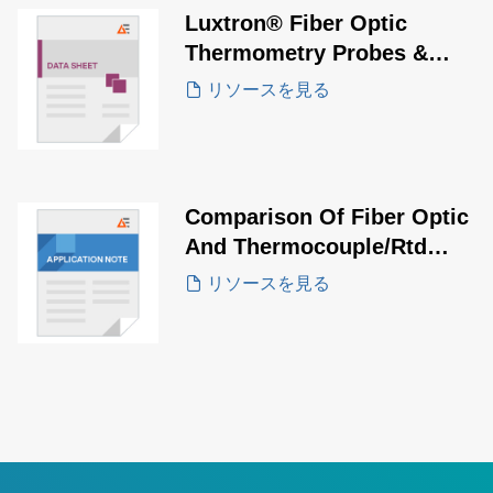
Luxtron® Fiber Optic
Thermometry Probes &
Accessories Datasheet
リソースを見る
Comparison Of Fiber Optic
And Thermocouple/Rtd
Sensors.
リソースを見る