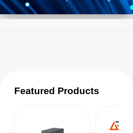
harsh environments where conventional
sensors would fail, such as in semiconductor
manufacturing, power electronics, and medical
imaging applications. With a variety of options
to meet different application needs, these fiber
optic sensors provide an ideal solution for
monitoring temperature and ensuring process
efficiency and product quality. Additionally,
Advanced Energy's WaveCaptureTM Fiber
Bragg Grating (FBG) sensing solutions offer a
Featured Products
reliable and cost-effective way to monitor
strain and temperature in structures and
materials. With the ability to measure strain
with high accuracy, these FBG sensors are
used in a variety of applications including