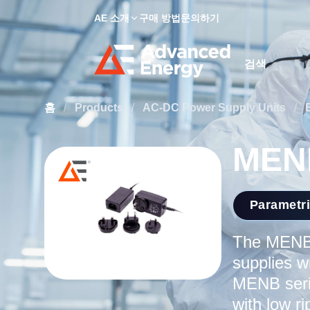
AE 소개
구매 방법
문의하기
Site Search
홈
/
Products
/
AC-DC Power Supply Units
/
MENB
Parametr
The MENB 
supplies w
MENB serie
with low r