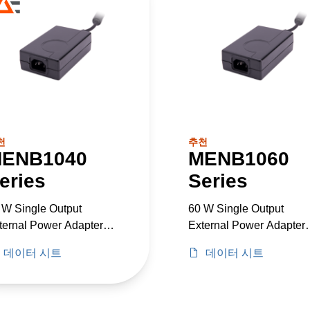
천
추천
ENB1040
MENB1060
eries
Series
 W Single Output
60 W Single Output
ternal Power Adapter
External Power Adapter
dical Grade
Medical Grade
데이터 시트
데이터 시트