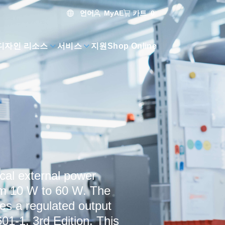
언어
카트
0
MyAE
디자인 리소스
서비스
지원
Shop Online
cal external power
rom 10 W to 60 W. The
s a regulated output
01-1, 3rd Edition. This