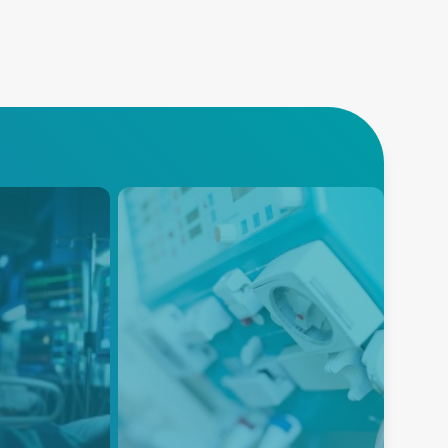
Dialysis
Advanced Energy’s reliable
and efficient power solutions for
wing global
Patient Monitoring Dialysis
quipment,