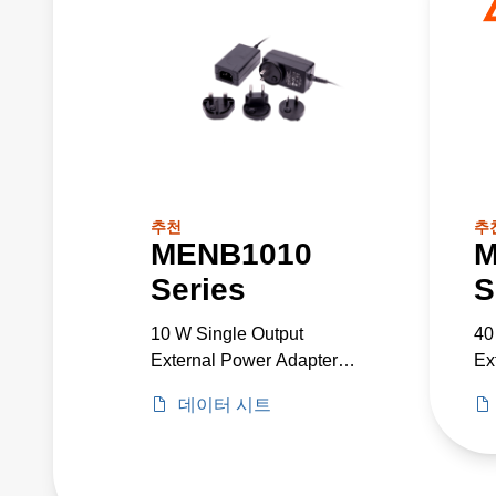
추천
추
MENB1010
M
Series
S
10 W Single Output
40
External Power Adapter
Ex
Medical Grade
Me
데이터 시트