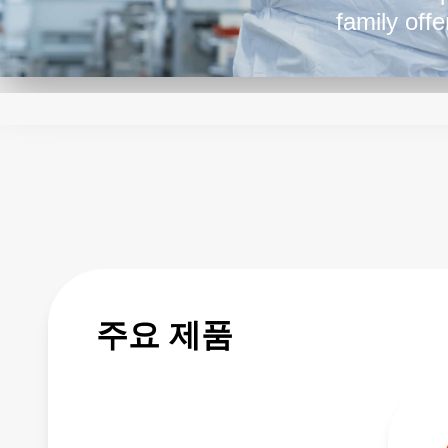
family off
please loo
주요 제품