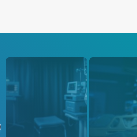
Infusion Pumps
Vital Signs
Monitoring
These power supply solutions
are carefully designed to meet
Addressing the gro
the specific power
need for medical e