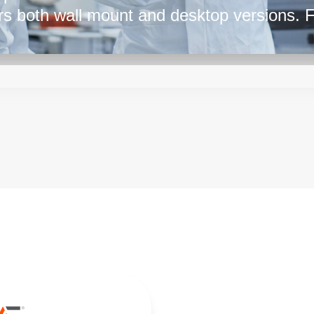
ers both wall mount and desktop versions. 
k at the ME series by SL Power.