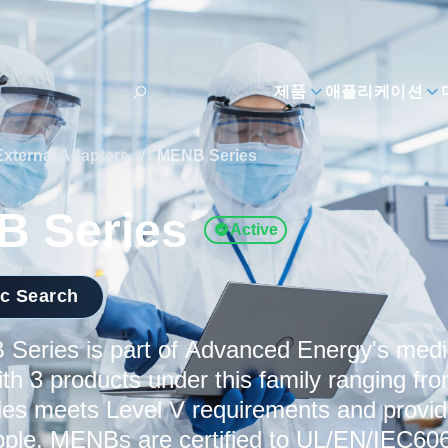
제품
애플리케이션
External Adapters
/
MENB Series
 Series
Active
ic Search
Series is part of Advanced Energy's medi
ith 3 products under this family ranging f
s meets Level V requirements and provide
ipple. MENBs are certified to UL/EN/IEC606