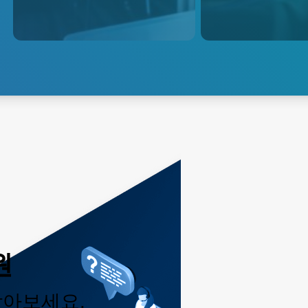
requirements of infusion
Advanced Energy o
pumps, while also prioritizing
quality, medically c
factors such as reliability,
adapters, open-fr
safety, size and weight,
and custom solutio
efficiency, and compatibility.
healthcare suppliers
Explore Vital S
signs patient monit
Explore Infusion Pumps
Monitoring
원
받아보세요.