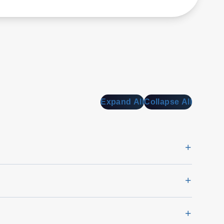
Expand All
Collapse All