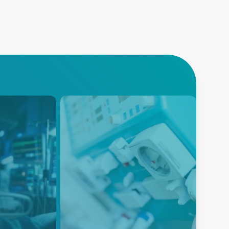
Dialysis
Advanced Energy’s reliable
and efficient power solutions for
wing global
Patient Monitoring Dialysis
quipment,