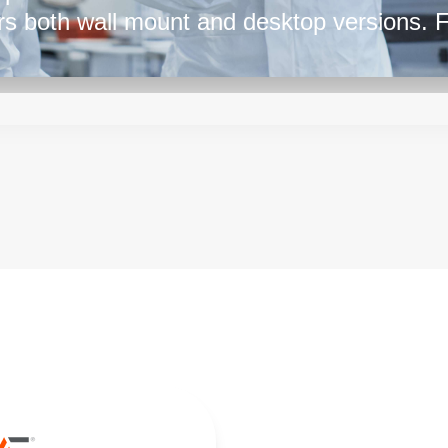
ers both wall mount and desktop versions. 
k at the ME series by SL Power.