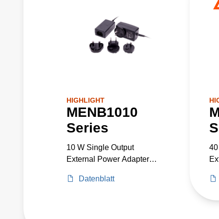
HIGHLIGHT
HI
MENB1010
M
Series
S
10 W Single Output
40
External Power Adapter
Ex
Medical Grade
Me
Datenblatt