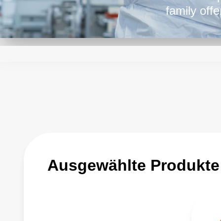
family off
please loo
Ausgewählte Produkte