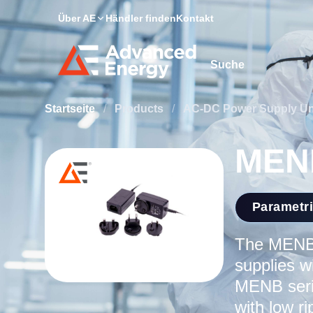
Über AE
Händler finden
Kontakt
Site Search
Startseite
/
Products
/
AC-DC Power Supply Un
MENB
Parametr
The MENB 
supplies w
MENB serie
with low r