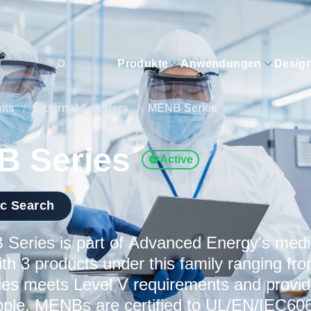
Produkte
Anwendungen
Desig
its
/
External Adapters
/
MENB Series
 Series
Active
ic Search
Series is part of Advanced Energy's medi
ith 3 products under this family ranging f
s meets Level V requirements and provide
ipple. MENBs are certified to UL/EN/IEC606