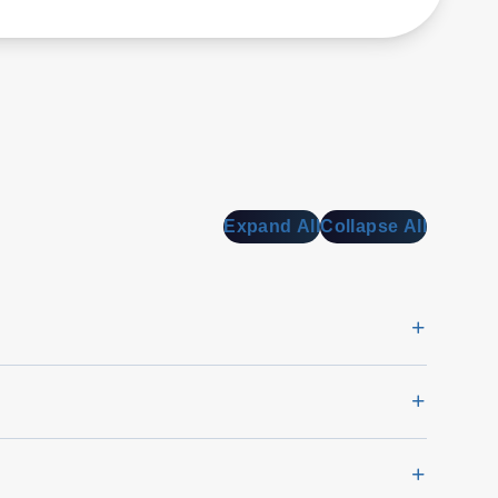
Expand All
Collapse All