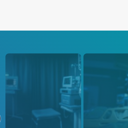
Infusion Pumps
Vital Signs
Monitoring
These power supply solutions
are carefully designed to meet
Addressing the gro
the specific power
need for medical e