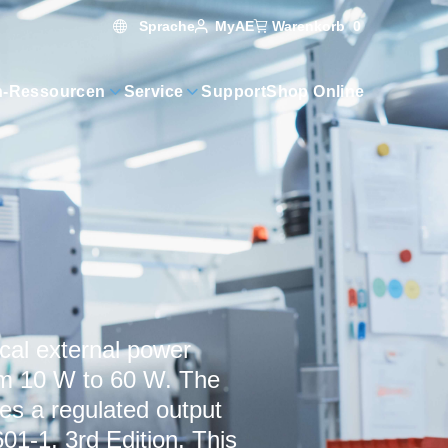
Sprache
Warenkorb
0
MyAE
n-Ressourcen
Service
Support
Shop Online
cal external power
rom 10 W to 60 W. The
s a regulated output
01-1, 3rd Edition. This