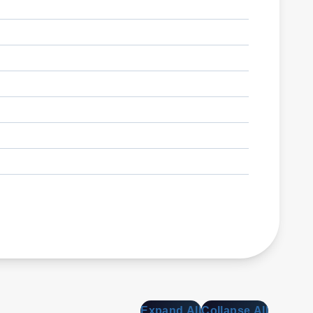
Expand All
Collapse All