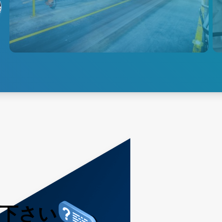
る
れる高精度温度測定・ガス検知
により、より高い製品品質をよ
り低いエネルギー消費とコスト
で実現します。
産業
用下さい