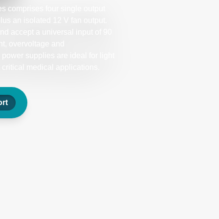
 comprises four single output
plus an isolated 12 V fan output.
nd accept a universal input of 90
t, overvoltage and
power supplies are ideal for light
critical medical applications.
rt