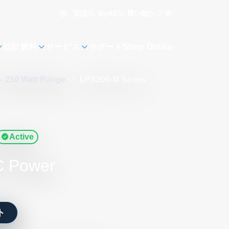
言語
買い物かご
0
MyAE
設計資料
サービス
サポート
Shop Online
 - 250 Watt Range
/
LPS200-M Series
Active
C Power
ト