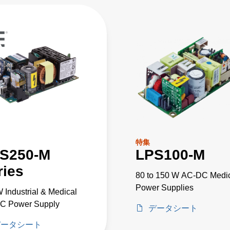
特集
S250-M
LPS100-M
ries
80 to 150 W AC-DC Medi
Power Supplies
 Industrial & Medical
C Power Supply
データシート
データシート