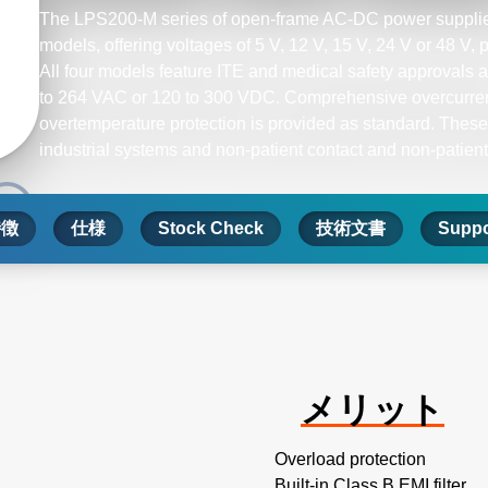
The LPS200-M series of open-frame AC-DC power supplies
models, offering voltages of 5 V, 12 V, 15 V, 24 V or 48 V, 
All four models feature ITE and medical safety approvals a
to 264 VAC or 120 to 300 VDC. Comprehensive overcurren
overtemperature protection is provided as standard. These 
industrial systems and non-patient contact and non-patient 
特徴
仕様
Stock Check
技術文書
Suppo
メリット
Overload protection
Built-in Class B EMI filter