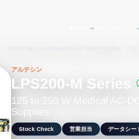
製品紹介
アプリケーション
s
/
Open-Frame, Low Power AC-DC Power Supplies
/
151
アルテシン
LPS200-M Series
125 to 250 W Medical AC-D
Supplies
Stock Check
営業担当
データシー