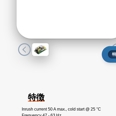
特徴
Inrush current 50 A max., cold start @ 25 °C
Frequency 47 - 63 Hz