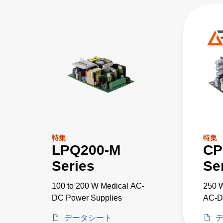
特集
特集
LPQ200-M
CP
Series
Se
100 to 200 W Medical AC-
250 W
DC Power Supplies
AC-D
データシート