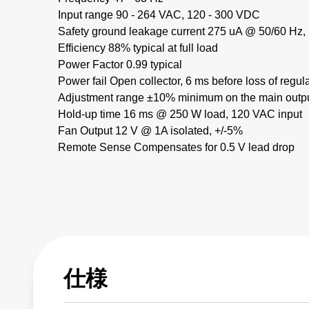
Input range 90 - 264 VAC, 120 - 300 VDC
Safety ground leakage current 275 uA @ 50/60 Hz,
Efficiency 88% typical at full load
Power Factor 0.99 typical
Power fail Open collector, 6 ms before loss of regul
Adjustment range ±10% minimum on the main outp
Hold-up time 16 ms @ 250 W load, 120 VAC input
Fan Output 12 V @ 1A isolated, +/-5%
Remote Sense Compensates for 0.5 V lead drop
仕様