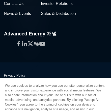
Contact Us
Investor Relations
News & Events
Sales & Distribution
Advanced Energy 채널
Facebook
LinkedIn
Twitter
WeChat
YouTube
Privacy Policy
Legal
We use cookies to analyze how you use our site, personalize content,
Quality
and improve your visitor experience with social media features. We
Sitemap
also share information about your use of our site with our social
media, advertising, and analytics partners. By clicking “Accept All
Supplier Portal
Cookies”, you agree to the storing of cookies on your device to
UK Modern Slavery Act
enhance site navigation, analyze site usage, and assist in our