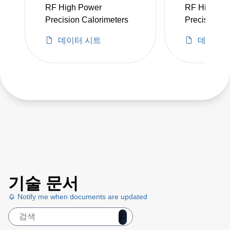
RF High Power
RF High-Po
Precision Calorimeters
Precision C
데이터 시트
데이터 
기술 문서
Notify me when documents are updated