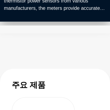
thermistor power sensors from various
manufacturers, the meters provide accurate
and consistent RF power readings, bridge
balancing at 100 and 200 ohms, heater control
for ovenized sensors, and other features
unique to each meter. Enjoy enhanced
functionality for precise RF power
measurement applications with a power meter
that is proudly made in the USA.
주요 제품