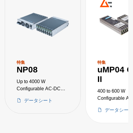
特集
特集
NP08
uMP04 G
II
Up to 4000 W
Configurable AC-DC
400 to 600 W
Power Supplies
Configurable A
データシート
Power Supplies
データシー