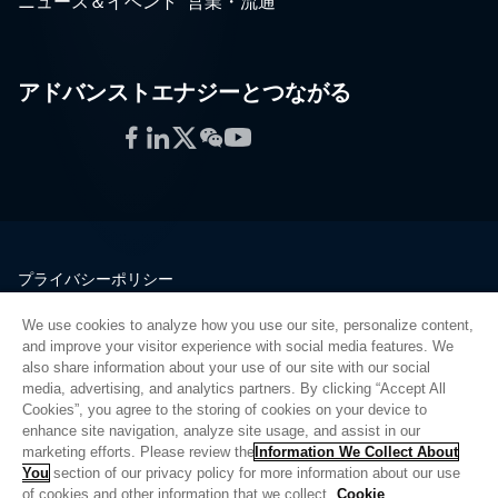
ニュース＆イベント
営業・流通
アドバンストエナジーとつながる
Facebook
LinkedIn
Twitter
WeChat
YouTube
プライバシーポリシー
法的情報
We use cookies to analyze how you use our site, personalize content,
品質
and improve your visitor experience with social media features. We
サイトマップ
also share information about your use of our site with our social
media, advertising, and analytics partners. By clicking “Accept All
サプライヤーポータル
Cookies”, you agree to the storing of cookies on your device to
UK Modern Slavery Act
enhance site navigation, analyze site usage, and assist in our
marketing efforts. Please review the
Information We Collect About
Privacy Preferences
You
section of our privacy policy for more information about our use
of cookies and other information that we collect.
Cookie