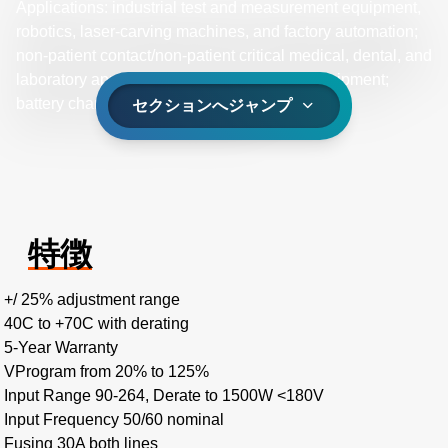
Applications: industrial test and measurement equipment,
robotics, laser-carving machines, and factory automation;
non-patient contact/non-patient critical medical, dental, and
laboratory applications; telecom/datacom equipment;
battery charging; and driving LEDs.
セクションへジャンプ
特徴
+/ 25% adjustment range
40C to +70C with derating
5-Year Warranty
VProgram from 20% to 125%
Input Range 90-264, Derate to 1500W <180V
Input Frequency 50/60 nominal
Fusing 30A both lines