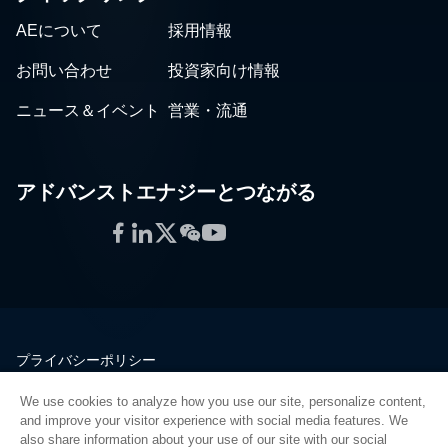
AEについて
採用情報
お問い合わせ
投資家向け情報
ニュース＆イベント
営業・流通
アドバンストエナジーとつながる
Facebook
LinkedIn
Twitter
WeChat
YouTube
プライバシーポリシー
法的情報
We use cookies to analyze how you use our site, personalize content,
品質
and improve your visitor experience with social media features. We
サイトマップ
also share information about your use of our site with our social