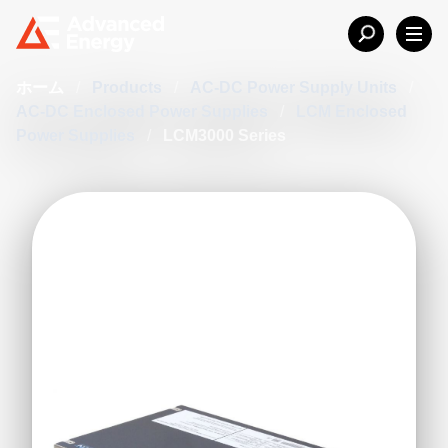
ホーム
/
Products
/
AC-DC Power Supply Units
/
AC-DC Enclosed Power Supplies
/
LCM Enclosed
Power Supplies
/
LCM3000 Series