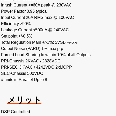
Inrush Current <=60A peak @ 230VAC
Power Factor 0.95 typical
Input Current 20A RMS max @ 100VAC
Efficiency >90%
Leakage Current <500uA @ 240VAC
Set point +/-0.5%
Total Regulation Main +/-1%; 5VSB +/-5%
Output Noise (PARD) 1% max p-p
Forced Load Sharing to within 10% of all Outputs
PRI-Chassis 2KVAC / 2828VDC
PRI-SEC 3KVAC / 4242VDC 2xMOPP
SEC-Chassis 500VDC
# units in Parallel Up to 8
メリット
DSP Controlled