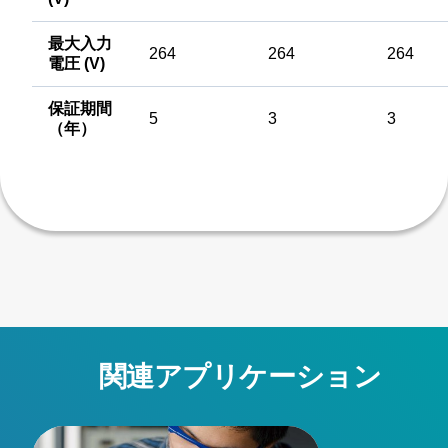
最大入力
264
264
264
電圧 (V)
保証期間
5
3
3
（年）
関連アプリケーション