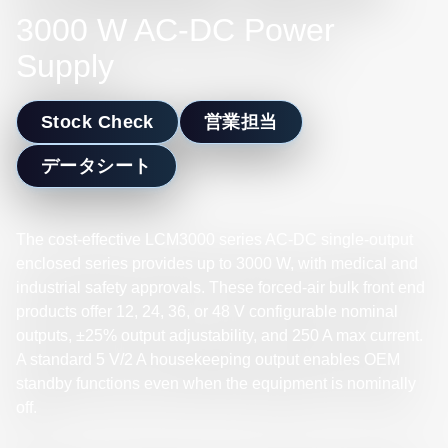
3000 W AC-DC Power
Supply
Stock Check
営業担当
データシート
The cost-effective LCM3000 series AC-DC single-output
enclosed series provides up to 3000 W, with medical and
industrial safety approvals. These forced-air bulk front end
products offer 12, 24, 36, or 48 V configurable nominal
outputs, ±25% output adjustability, and 250 A max current.
A standard 5 V/2 A housekeeping output enables OEM
standby functions even when the equipment is nominally
off.