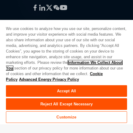
Facebook
LinkedIn
Twitter
WeChat
YouTube
We use cookies to analyze how you use our site, personalize content,
and improve your visitor experience with social media features. We
also share information about your use of our site with our social
プライバシーポリシー
media, advertising, and analytics partners. By clicking “Accept All
Cookies”, you agree to the storing of cookies on your device to
法的情報
enhance site navigation, analyze site usage, and assist in our
品質
marketing efforts. Please review the
Information We Collect About
サイトマップ
You
section of our privacy policy for more information about our use
of cookies and other information that we collect.
Cookie
サプライヤーポータル
Policy
Advanced Energy Privacy Policy
UK Modern Slavery Act
Accept All
Privacy Preferences
Do Not Sell or Share My Personal Information
Reject All Except Necessary
Limit the Use of My Sensitive Personal Information
Customize
© Copyright 2026
アドバンスドエナジー
| ビルド 39545