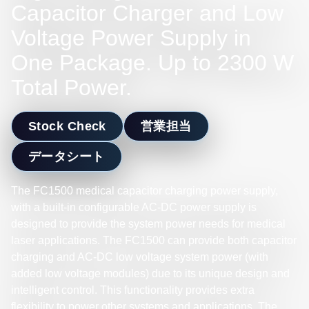
Capacitor Charger and Low
Voltage Power Supply in
One Package. Up to 2300 W
Total Power.
Stock Check
営業担当
データシート
The FC1500 medical capacitor charging power supply,
with a built-in configurable AC-DC power supply is
designed to provide the system power needs for medical
laser applications. The FC1500 can provide both capacitor
charging and AC-DC low voltage system power (with
added low voltage modules) due to its unique design and
intelligent control. This functionality provides extra
flexibility to power other systems and applications. The