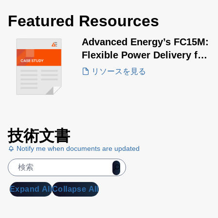
Featured Resources
Advanced Energy’s FC15M:
Flexible Power Delivery for
Aesthetic Lasers
リソースを見る
技術文書
Notify me when documents are updated
Expand All
Collapse All