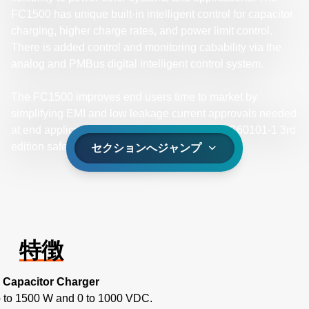
FC1500 has unique built-in intelligent control for capacitor
charging, higher charge rates, and power limit control.
There is added control and monitoring cabability via the
analog and PMBus digital intelligent control system.
The FC1500 improves end users time to market by
simplifying EMI and low leakage current approvals needed
at end applications. The FC1500 also has IEC60101-1 3rd
edition safety agency approval.
セクションへジャンプ
特徴
Capacitor Charger
 to 1500 W and 0 to 1000 VDC.