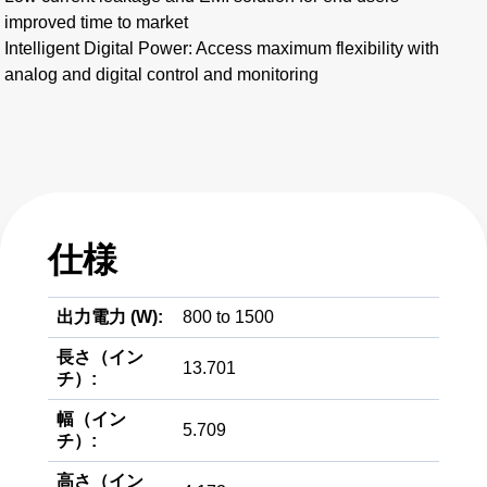
improved time to market
Intelligent Digital Power: Access maximum flexibility with
analog and digital control and monitoring
仕様
出力電力 (W):
800 to 1500
長さ（イン
13.701
チ）:
幅（イン
5.709
チ）:
高さ（イン