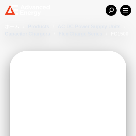
ホーム
/
Products
/
AC-DC Power Supply Units
/
Capacitor Chargers
/
FlexiCharge Series
/
FC1500