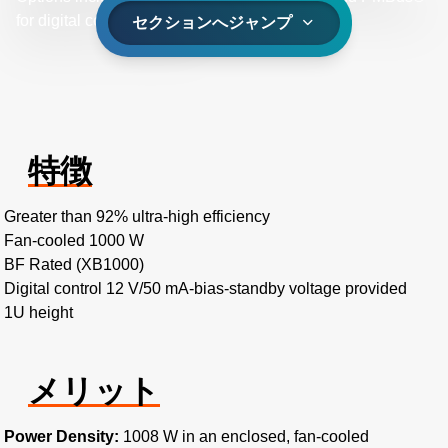
for digital communications.
セクションへジャンプ
特徴
Greater than 92% ultra-high efficiency
Fan-cooled 1000 W
BF Rated (XB1000)
Digital control 12 V/50 mA-bias-standby voltage provided
1U height
メリット
Power Density:
1008 W in an enclosed, fan-cooled