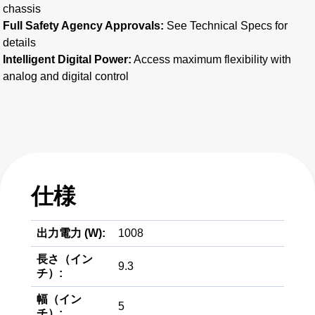
chassis
Full Safety Agency Approvals:
See Technical Specs for
details
Intelligent Digital Power:
Access maximum flexibility with
analog and digital control
仕様
出力電力 (W):
1008
長さ（イン
9.3
チ）:
幅（イン
5
チ）: