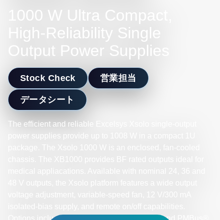
1000 W Ultra Compact,
High-Reliability Single
Output Power Supplies
Stock Check
営業担当
データシート
The efficient and reliable Excelsys Xsolo single-output
power supplies provide up to 1008 W in a compact 1U
package. The Xsolo 1000 W is an enclosed, fan-cooled
chassis. The XB1000 provides BF rated outputs ideal for
medical appliacations. Available with nominal 24, 36 and
48 V outputs, the Xsolo platform features a wide output
voltage adjustment, variable-speed fan, 12 V/300 mA
isolated-bias supply, and remote on/off capabilities.
Options include OR-ing for N+1 redundancy and PMBus®