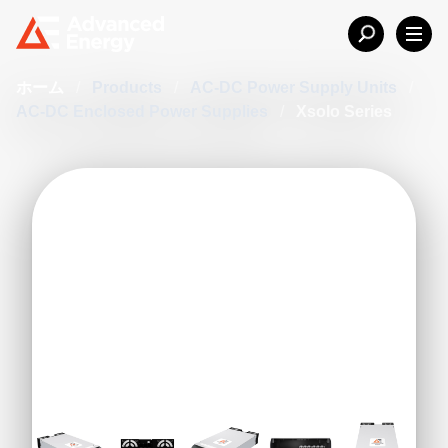
ホーム
/
Products
/
AC-DC Power Supply Units
/
AC-DC Enclosed Power Supplies
/
Xsolo Series