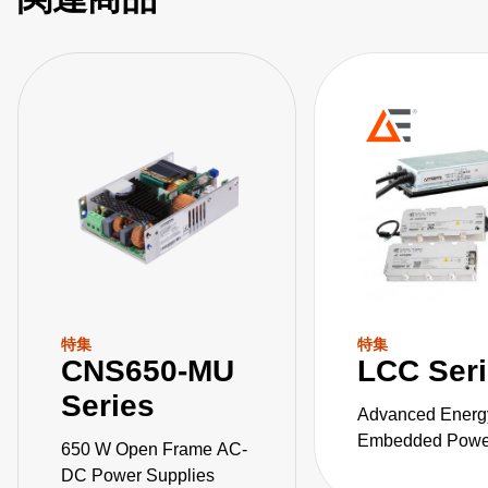
特集
特集
CNS650-MU
LCC Ser
Series
Advanced Energ
Embedded Power
650 W Open Frame AC-
the LCC series o
DC Power Supplies