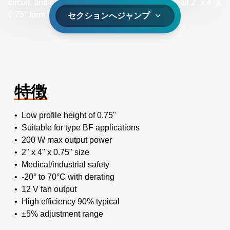
circuit, and overload safeguards, all within a small 2" x 4" x
0.75" form factor.
セクションへジャンプ
特徴
• Low profile height of 0.75"
• Suitable for type BF applications
• 200 W max output power
• 2" x 4" x 0.75" size
• Medical/industrial safety
• -20° to 70°C with derating
• 12 V fan output
• High efficiency 90% typical
• ±5% adjustment range