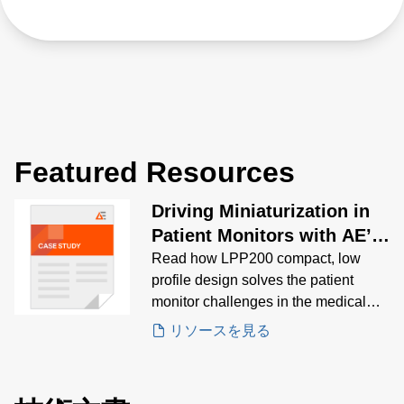
Featured Resources
Driving Miniaturization in
Patient Monitors with AE’s
Low-Profile LPP200
Read how LPP200 compact, low
profile design solves the patient
monitor challenges in the medical
industry.
リソースを見る