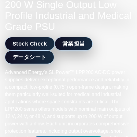
200 W Single Output Low
Profile Industrial and Medical
Grade PSU
Stock Check
営業担当
データシート
Advanced Energy’s SL Power™ LPP200 AC-DC power
supplies deliver exceptional performance and reliability in
a compact, low-profile (0.75") open-frame design, making
them particularly well-suited for medical and industrial
applications where space constraints are critical. The
LPP200 series offers models with nominal main outputs of
12 V, 24 V, or 48 V, and supports up to 200 W of output
power with airflow. Each unit incorporates comprehensive
protection features, including output overvoltage, short