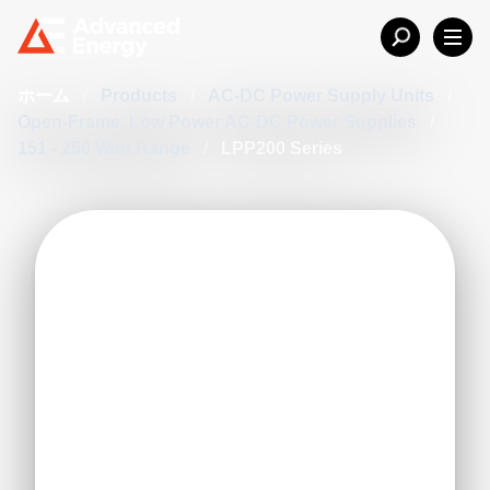
ホーム
/
Products
/
AC-DC Power Supply Units
/
Open-Frame, Low Power AC-DC Power Supplies
/
151 - 250 Watt Range
/
LPP200 Series