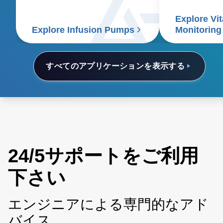
efficiency, and compatibility.
healthcare sup
Explore Vit
signs patient
Explore Infusion Pumps
Monitoring
すべてのアプリケーションを表示する
24/5サポートをご利用
下さい
エンジニアによる専門的なアド
バイス