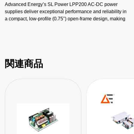
Advanced Energy’s SL Power LPP200 AC-DC power
supplies deliver exceptional performance and reliability in
a compact, low-profile (0.75") open-frame design, making
them particularly well-suited for medical and industrial
applications where space constraints are critical.
#Openframepowersupply #lowprofilepsu
#ACDCPowersupply #MedicalGradePSU
#200WPowerSupply
関連商品