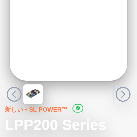
新しい
•
SL POWER™
LPP200 Series