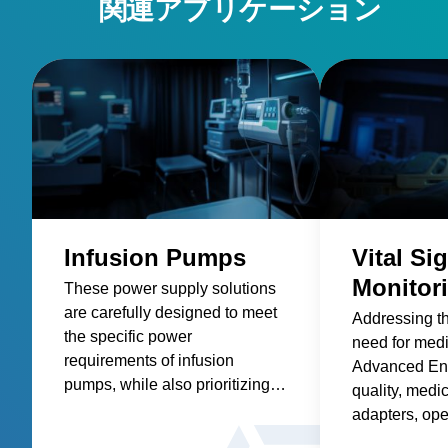
関連アプリケーション
Infusion Pumps
Vital Si
Monitor
These power supply solutions
are carefully designed to meet
Addressing t
the specific power
need for med
requirements of infusion
Advanced Ene
pumps, while also prioritizing
quality, medic
factors such as reliability,
adapters, op
safety, size and weight,
and custom so