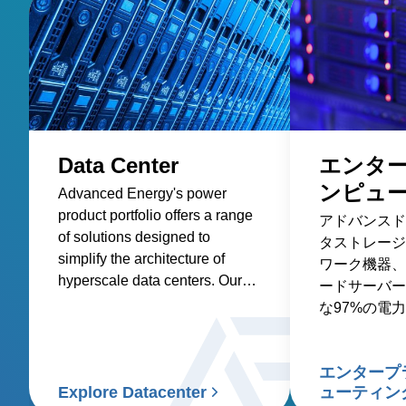
Data Center
エンタ
ンピュ
Advanced Energy's power
product portfolio offers a range
アドバンスド
of solutions designed to
タストレージ
simplify the architecture of
ワーク機器、
hyperscale data centers. Our
ードサーバー
AC-DC and DC-DC front-end
な97%の電
power supplies and rack
ドしています
system solutions are optimized
for efficiency and power
エンタープ
density, reducing the total cost
Explore Datacenter
ューティン