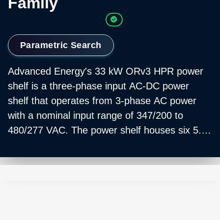
Family
Parametric Search
Advanced Energy's 33 kW ORv3 HPR power
shelf is a three-phase input AC-DC power
shelf that operates from 3-phase AC power
with a nominal input range of 347/200 to
480/277 VAC. The power shelf houses six 5.5
kW ORv3 HPR PSUs that operate in parallel to
produce a 50V, 660A output.
The ORv3 HPR reduces power losses with a
leading peak efficiency that approaches 98%.
And, because the ORv3 HPR offers a higher