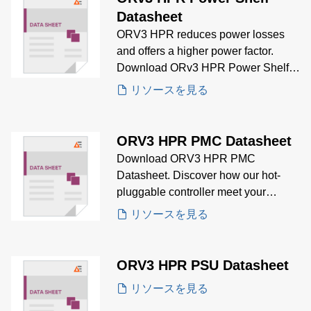
Datasheet
ORV3 HPR reduces power losses
and offers a higher power factor.
Download ORv3 HPR Power Shelf
Datasheet for details regarding
リソースを見る
product specifications, electrical
specifications, mechanical
specifications and ordering
ORV3 HPR PMC Datasheet
information.
Download ORV3 HPR PMC
Datasheet. Discover how our hot-
pluggable controller meet your
control and monitoring needs.
リソースを見る
ORV3 HPR PSU Datasheet
リソースを見る