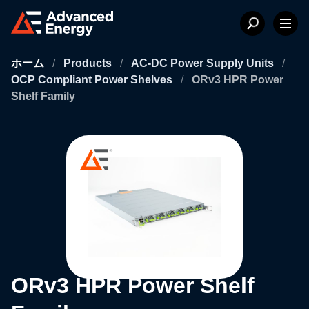
ホーム
/
Products
/
AC-DC Power Supply Units
/
OCP Compliant Power Shelves
/
ORv3 HPR Power
Shelf Family
ORv3 HPR Power Shelf