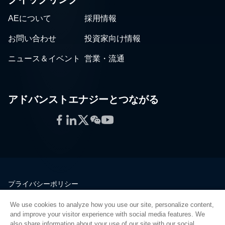
AEについて
採用情報
お問い合わせ
投資家向け情報
ニュース＆イベント
営業・流通
アドバンストエナジーとつながる
Facebook
LinkedIn
Twitter
WeChat
YouTube
プライバシーポリシー
法的情報
We use cookies to analyze how you use our site, personalize content,
品質
and improve your visitor experience with social media features. We
サイトマップ
also share information about your use of our site with our social