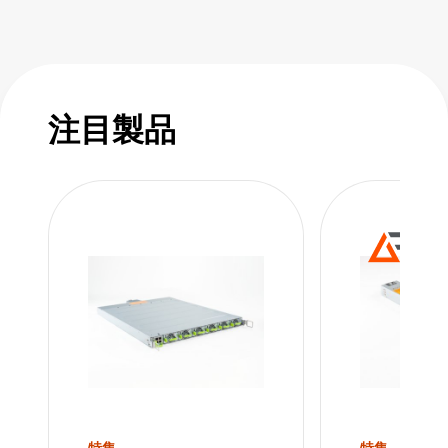
power factor in response to dynamic loading it
smooths out the data center peak pulse power
requirements for GPU applications. This
means less burden on the AC power
注目製品
infrastructure of your data center.
The current-sharing mode allows the hot-
swappable PSU modules and shelves to be
paralleled to achieve high power in n + 1 or n
+ n redundant configurations. Multiple shelves
can be connected in parallel, enabling rack
power levels in excess of 100kW.
Utilizing a universal 7-pin connector for input,
the shelf can be configured as star, delta, or
特集
特集