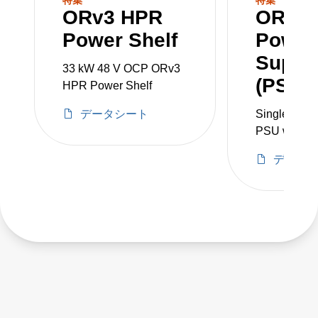
ORv3 HPR
ORv3
single phase. It includes a slot for a various
Power Shelf
Power
monitoring and control options, including the
Supply
ORv3 PMC that allows control over Ethernet
33 kW 48 V OCP ORv3
(PSU)
(DMTF Redfish® compatible).
HPR Power Shelf
データシート
Single-pha
PMCs, PSUs and power supplies are sold
PSU with in
separately.
of 180 to 3
データ
Producing 5
(5.5 kW) DC 