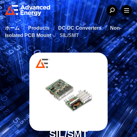
ホーム
/
Products
/
DC-DC Converters
/
Non-
Isolated PCB Mount
/
SIL/SMT
SIL/SMT