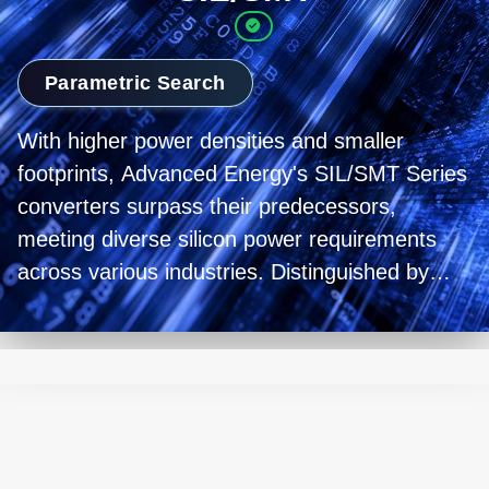
Parametric Search
With higher power densities and smaller
footprints, Advanced Energy's SIL/SMT Series
converters surpass their predecessors,
meeting diverse silicon power requirements
across various industries. Distinguished by
their exceptional value, efficiency, and output
voltage adjustability, these converters
encapsulate flexible design and adaptability,
making them an ideal choice for an array of
applications.