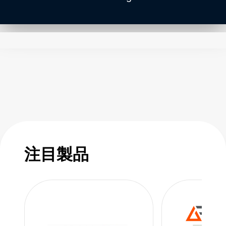
calibration and monitoring standards for RF
generators, RF sensors, RF processes, and
other applications where RF signals need to be
monitored or measured.
注目製品