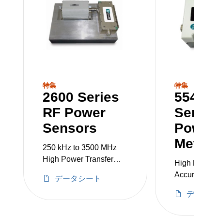
特集
特集
2600 Series
5540A
RF Power
Series
Sensors
Power
Meter
250 kHz to 3500 MHz
High Power Transfer
High Power,
Standard
Accuracy R
データシート
Measurement
データ
Single Instr