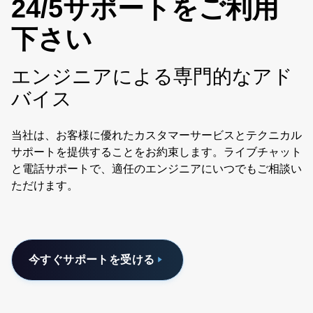
24/5サポートをご利用
easy-to-use interface to visualize and collect measurement
data from our 5500 series RF power meters.
下さい
エンジニアによる専門的なアド
バイス
当社は、お客様に優れたカスタマーサービスとテクニカル
サポートを提供することをお約束します。ライブチャット
と電話サポートで、適任のエンジニアにいつでもご相談い
ただけます。
今すぐサポートを受ける