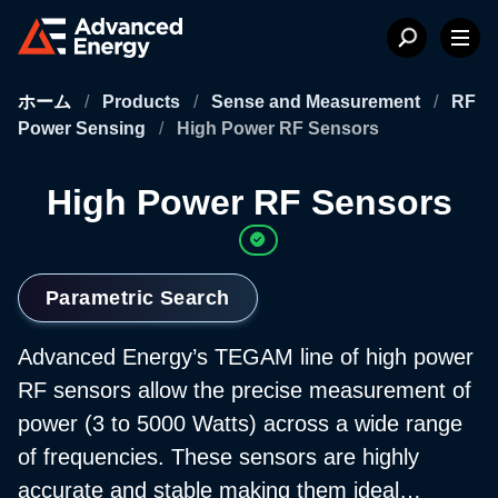
ホーム
/
Products
/
Sense and Measurement
/
RF
Power Sensing
/
High Power RF Sensors
High Power RF Sensors
Parametric Search
Advanced Energy’s TEGAM line of high power
RF sensors allow the precise measurement of
power (3 to 5000 Watts) across a wide range
of frequencies. These sensors are highly
accurate and stable making them ideal