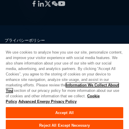
Facebook
LinkedIn
Twitter
WeChat
YouTube
プライバシーポリシー
法的情報
We use cookies to analyze how you use our site, personalize content,
品質
and improve your visitor experience with social media features. We
サイトマップ
also share information about your use of our site with our social
media, advertising, and analytics partners. By clicking “Accept All
サプライヤーポータル
Cookies”, you agree to the storing of cookies on your device to
UK Modern Slavery Act
enhance site navigation, analyze site usage, and assist in our
marketing efforts. Please review the
Information We Collect About
Privacy Preferences
You
section of our privacy policy for more information about our use
of cookies and other information that we collect.
Cookie
Do Not Sell or Share My Personal Information
Policy
Advanced Energy Privacy Policy
Limit the Use of My Sensitive Personal Information
Accept All
© Copyright 2026
アドバンスドエナジー
| ビルド 39545
Reject All Except Necessary