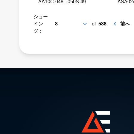
AA10C-048L-050S-49
ASA02
ショー
イン
of
588
前へ
グ：