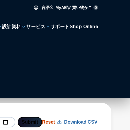
言語
買い物かご
0
MyAE
設計資料
サービス
サポート
Shop Online
Submit
Reset
Download CSV