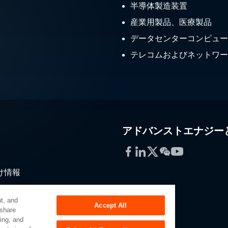
半導体製造装置
産業用製品、医療製品
データセンターコンピュー
テレコムおよびネットワー
アドバンストエナジー
Facebook
LinkedIn
Twitter
WeChat
YouTube
け情報
通
t, and
Accept All
 share
sing, and