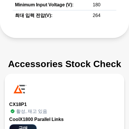
Minimum Input Voltage (V):
180
최대 입력 전압(V):
264
Accessories Stock Check
CX18P1
활성, 재고 있음
CoolX1800 Parallel Links
구매