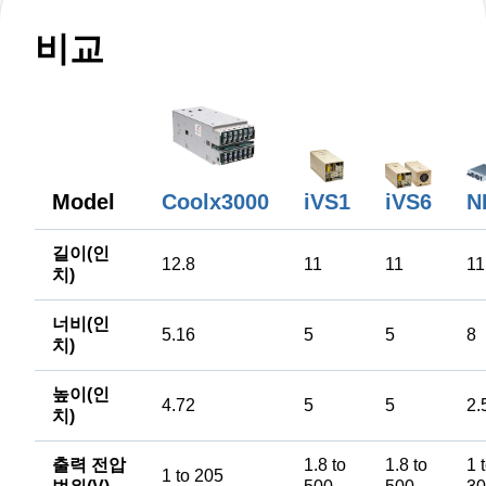
비교
N
Model
Coolx3000
iVS1
iVS6
길이(인
12.8
11
11
11
치)
너비(인
5.16
5
5
8
치)
높이(인
4.72
5
5
2.
치)
출력 전압
1.8 to
1.8 to
1 
1 to 205