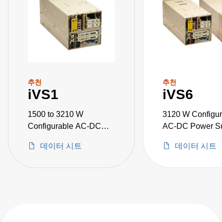
추천
추천
iVS1
iVS6
1500 to 3210 W
3120 W Configur
Configurable AC-DC
AC-DC Power Su
Power Supplies
데이터 시트
데이터 시트