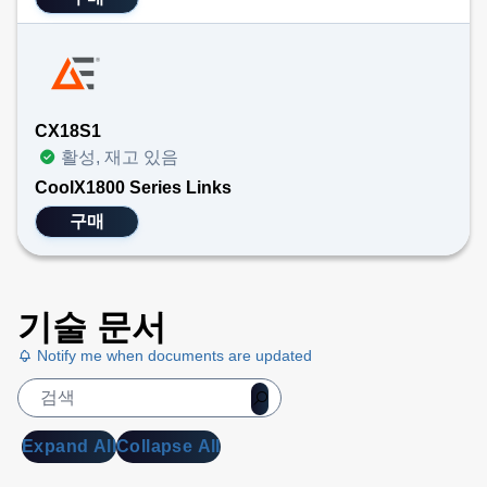
CX18S1
활성, 재고 있음
CoolX1800 Series Links
구매
기술 문서
Notify me when documents are updated
Expand All
Collapse All