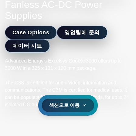
Fanless AC-DC Power
Supplies
Case Options
영업팀에 문의
데이터 시트
Advanced Energy's Excelsys CoolX®3000 offers up to
3000 W in a 325 x 131 x 120 mm package.
The C3S is certified for audio/video, information and
communications. The C3M is certified for medical uses. It
can be populated with up to twelve CoolMods, for up to 24
isolated DC outputs from 1.0 to 58 V.
섹션으로 이동