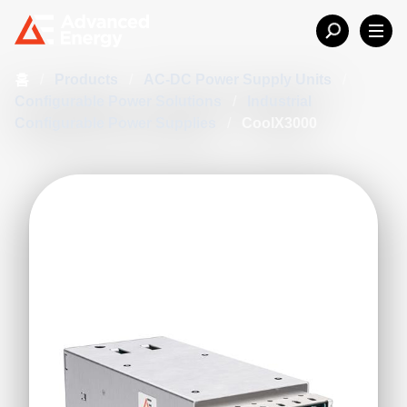
홈
/
Products
/
AC-DC Power Supply Units
/
Configurable Power Solutions
/
Industrial
Configurable Power Supplies
/
CoolX3000