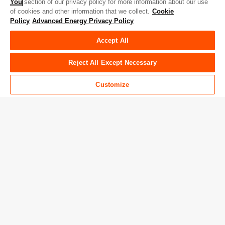
Contact Us
Investor Relations
You
section of our privacy policy for more information about our use
of cookies and other information that we collect.
Cookie
News & Events
Sales & Distribution
Policy
Advanced Energy Privacy Policy
Accept All
Advanced Energy 채널
Reject All Except Necessary
Facebook
LinkedIn
Twitter
WeChat
YouTube
Customize
Privacy Policy
Legal
Quality
Sitemap
Supplier Portal
UK Modern Slavery Act