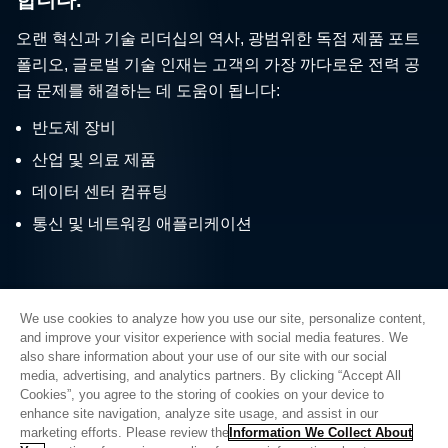
오랜 혁신과 기술 리더십의 역사, 광범위한 독점 제품 포트
폴리오, 글로벌 기술 인재는 고객의 가장 까다로운 전력 공
급 문제를 해결하는 데 도움이 됩니다:
반도체 장비
산업 및 의료 제품
데이터 센터 컴퓨팅
통신 및 네트워킹 애플리케이션
We use cookies to analyze how you use our site, personalize content,
and improve your visitor experience with social media features. We
also share information about your use of our site with our social
Quick Links
media, advertising, and analytics partners. By clicking “Accept All
Cookies”, you agree to the storing of cookies on your device to
About AE
Careers
enhance site navigation, analyze site usage, and assist in our
marketing efforts. Please review the
Information We Collect About