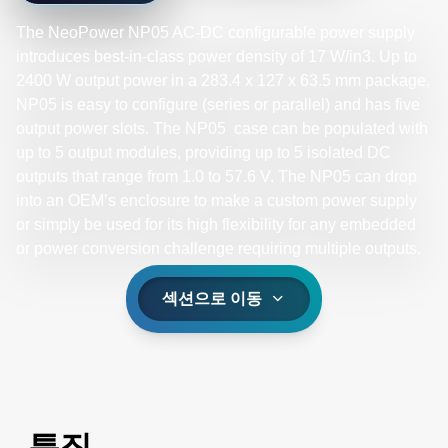
The NeoPower NP05 AC-DC configurable power supply
introduces best-in-class power density of 17 W/in3. Up to
2400 W output power in a 283.4 x 127 x 63.5 mm package,
NP05 is easy to configure (series or parallel) and has five
output power slots. The NP05 case can be populated with
up to 5 output modules, providing up to 5 isolated DC
outputs that range from 1.0 to 57.6 V. The NP05 can drop
into an OEM’s enclosure to make a custom power supply
or simply be used for its high flexibility for any embedded
or power conversion challenge requiring multiple outputs.​
섹션으로 이동
특징