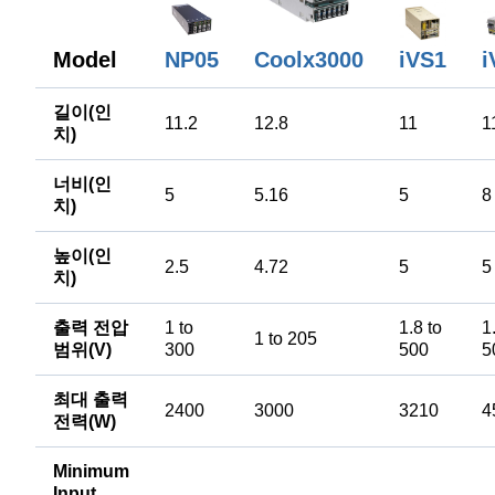
i
Model
NP05
Coolx3000
iVS1
길이(인
11.2
12.8
11
1
치)
너비(인
5
5.16
5
8
치)
높이(인
2.5
4.72
5
5
치)
출력 전압
1 to
1.8 to
1
1 to 205
범위(V)
300
500
5
최대 출력
2400
3000
3210
4
전력(W)
Minimum
Input