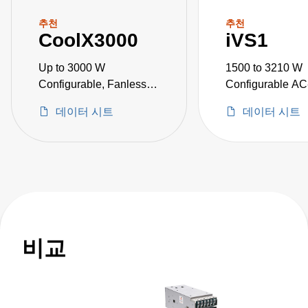
추천
추천
CoolX3000
iVS1
Up to 3000 W
1500 to 3210 W
Configurable, Fanless
Configurable A
AC-DC Power Supplies
Power Supplies
데이터 시트
데이터 시트
비교