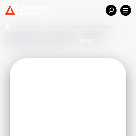
홈
/
Products
/
AC-DC Power Supply Units
/
Configurable Power Solutions
/
Industrial
Configurable Power Supplies
/
NP05