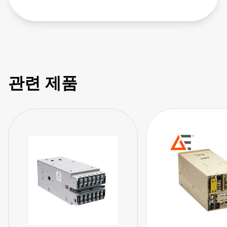
https://www.sager.com/new-products/advanced-energys-
artesyn-configurable-neopower-ac-dc-power-supplies?
utm_source=SagerYouTube&utm_medium=video&utm_cam
관련 제품