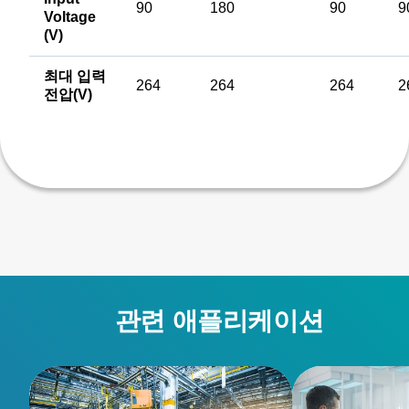
90
180
90
9
Voltage
(V)
최대 입력
264
264
264
2
전압(V)
관련 애플리케이션