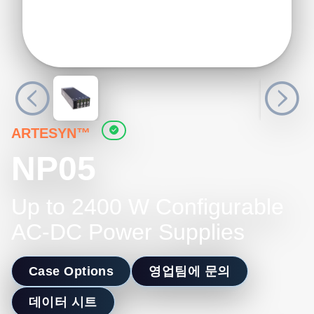
ARTESYN™
NP05
Up to 2400 W Configurable
AC-DC Power Supplies
Case Options
영업팀에 문의
데이터 시트