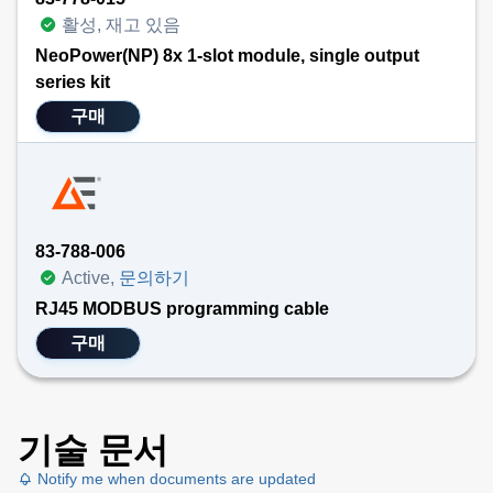
활성, 재고 있음
NeoPower(NP) 8x 1-slot module, single output
series kit
구매
83-788-006
Active,
문의하기
RJ45 MODBUS programming cable
구매
기술 문서
Notify me when documents are updated