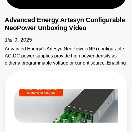
Advanced Energy Artesyn Configurable
NeoPower Unboxing Video
1월 9, 2025
Advanced Energy’s Artesyn NeoPower (NP) configurable
AC-DC power supplies provide high power density as
either a programmable voltage or current source. Enabling
fast prototypes, NeoPower configurable features an
intuitive software interface and user configurable modules.
To enable 1,000's of output combinations, modules can be
connected in series and parallel with the configurable buss
bar system. Advanced Energy's NeoPower is certified for
both industrial and medical safety approvals, including
compliance to the SEMI F47 standard. The NeoPower
supports digital communication with MODBUS RTU for
control, monitoring and configuration. Learn More: