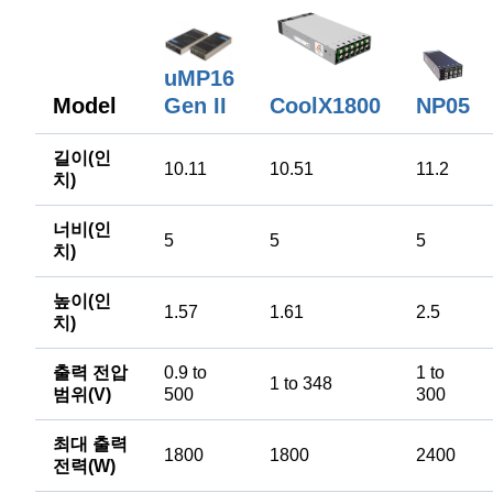
uMP16
Gen II
Model
CoolX1800
NP05
길이(인
10.11
10.51
11.2
치)
너비(인
5
5
5
치)
높이(인
1.57
1.61
2.5
치)
출력 전압
0.9 to
1 to
1 to 348
범위(V)
500
300
최대 출력
1800
1800
2400
전력(W)