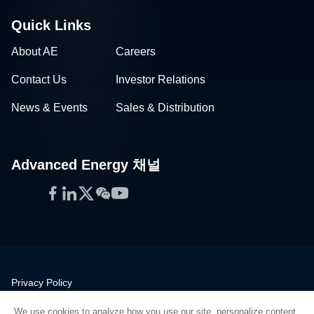
Quick Links
About AE
Careers
Contact Us
Investor Relations
News & Events
Sales & Distribution
Advanced Energy 채널
Facebook
LinkedIn
Twitter
WeChat
YouTube
Privacy Policy
Legal
We use cookies to analyze how you use our site, personalize content,