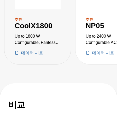
추천
추천
CoolX1800
NP05
Up to 1800 W
Up to 2400 W
Configurable, Fanless
Configurable A
AC-DC Power Supplies
Power Supplies
데이터 시트
데이터 시트
비교