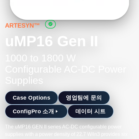
ARTESYN™
uMP16 Gen II
1000 to 1800 W
Configurable AC-DC Power
Supplies
Case Options
영업팀에 문의
ConfigPro 소개
데이터 시트
The uMP16 GEN II series AC-DC configurable power
supplies with a power density of 22.7 W/in3 provides six