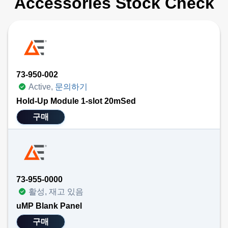
Accessories Stock Check
73-950-002
Active,
문의하기
Hold-Up Module 1-slot 20mSed
구매
73-955-0000
활성, 재고 있음
uMP Blank Panel
구매