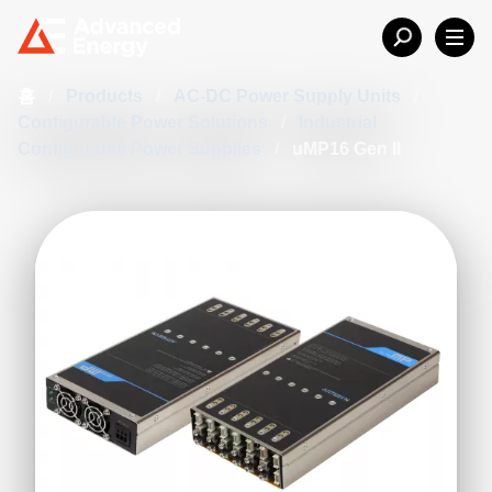
홈
/
Products
/
AC-DC Power Supply Units
/
Configurable Power Solutions
/
Industrial
Configurable Power Supplies
/
uMP16 Gen II