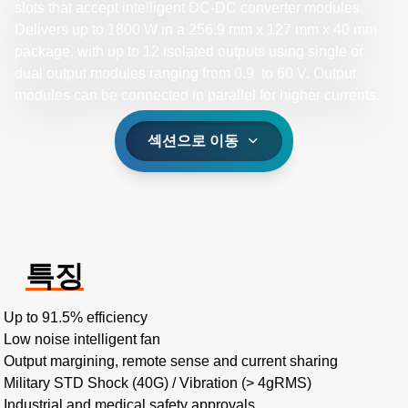
slots that accept intelligent DC-DC converter modules.
Delivers up to 1800 W in a 256.9 mm x 127 mm x 40 mm
package, with up to 12 isolated outputs using single or
dual output modules ranging from 0.9 to 60 V. Output
modules can be connected in parallel for higher currents. ​
섹션으로 이동
특징
Up to 91.5% efficiency ​
Low noise intelligent fan​
Output margining, remote sense and current sharing​
Military STD Shock (40G) / Vibration (> 4gRMS)​
Industrial and medical safety approvals