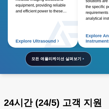
solutions are
equipment, providing reliable
the specific 
and efficient power to these
requirements 
essential medical devices.
analytical in
spectroscopy
spectrometry
Explore Ana
electrophoresi
Explore Ultrasound
Instrument
analyzers, a
electron micr
모든 애플리케이션 살펴보기
24시간 (24/5) 고객 지원