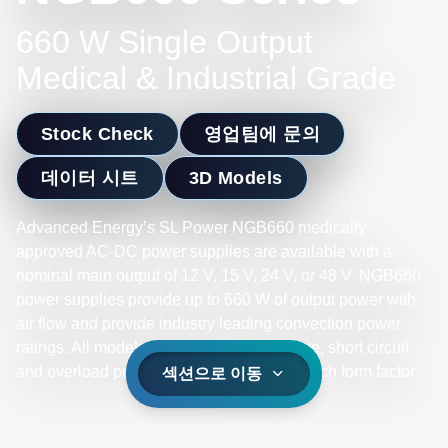
660 W Single Output
Medical & Industrial Grade
Stock Check
영업팀에 문의
데이터 시트
3D Models
Advanced Energy’s SL Power NGB660 medically-
approved AC-DC power supplies are available with a
nominal main output of 12 V, 15 V, 24 V, or 48 V. NGB660
power supplies provide up to 660 W of output power with
air flow and provide industry leading convection power
ratings. All models have output overvoltage, short circuit
and overload protection and a 4 x 6 x 1.6 inch form factor.
섹션으로 이동