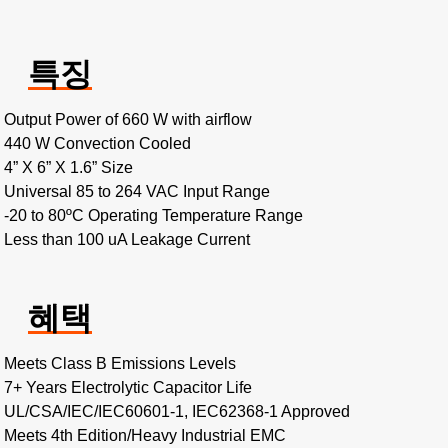
특징
Output Power of 660 W with airflow
440 W Convection Cooled
4” X 6” X 1.6” Size
Universal 85 to 264 VAC Input Range
-20 to 80ºC Operating Temperature Range
Less than 100 uA Leakage Current
혜택
Meets Class B Emissions Levels
7+ Years Electrolytic Capacitor Life
UL/CSA/IEC/IEC60601-1, IEC62368-1 Approved
Meets 4th Edition/Heavy Industrial EMC