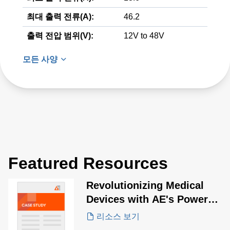
최대 출력 전류(A):
46.2
출력 전압 범위(V):
12V to 48V
모든 사양
Featured Resources
Revolutionizing Medical
Devices with AE's Power
Solutions for Pulsed Field
리소스 보기
Ablation