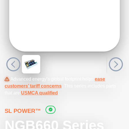
Advanced energy’s global footprint helps
ease
customers’ tariff concerns
. This series includes parts
that are
USMCA qualified
.
SL POWER™
NGB660 Series