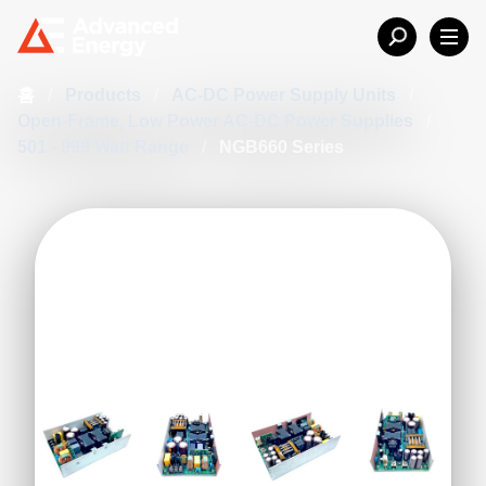
홈
/
Products
/
AC-DC Power Supply Units
/
Open-Frame, Low Power AC-DC Power Supplies
/
501 - 999 Watt Range
/
NGB660 Series