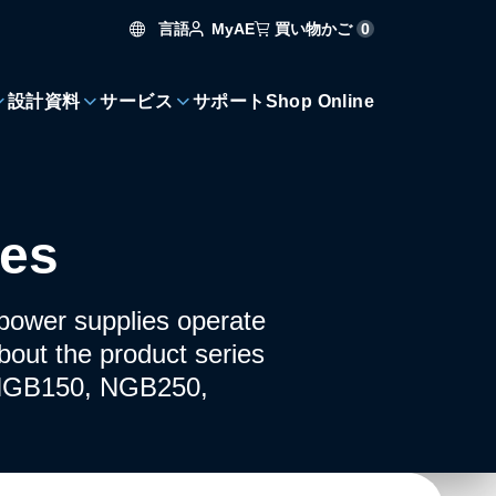
言語
買い物かご
0
MyAE
設計資料
サービス
サポート
Shop Online
ies
ower supplies operate
bout the product series
ng NGB150, NGB250,