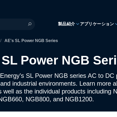
製品紹介
アプリケーション
/
AE's SL Power NGB Series
 SL Power NGB Ser
Energy’s SL Power NGB series AC to DC p
 and industrial environments. Learn more a
s well as the individual products includi
NGB660, NGB800, and NGB1200.