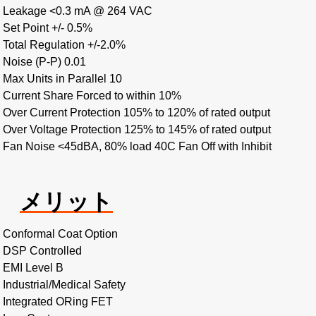
Leakage <0.3 mA @ 264 VAC
Set Point +/- 0.5%
Total Regulation +/-2.0%
Noise (P-P) 0.01
Max Units in Parallel 10
Current Share Forced to within 10%
Over Current Protection 105% to 120% of rated output
Over Voltage Protection 125% to 145% of rated output
Fan Noise <45dBA, 80% load 40C Fan Off with Inhibit
メリット
Conformal Coat Option
DSP Controlled
EMI Level B
Industrial/Medical Safety
Integrated ORing FET