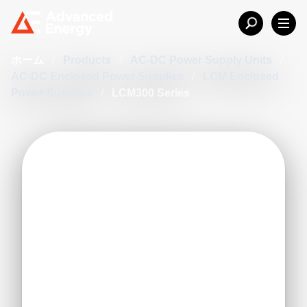
ホーム
/
Products
/
AC-DC Power Supply Units
/
AC-DC Enclosed Power Supplies
/
LCM Enclosed
Power Supplies
/
LCM300 Series