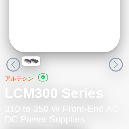
アルテシン
LCM300 Series
310 to 350 W Front-End AC-
DC Power Supplies