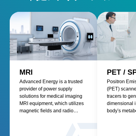
MRI
PET / S
Advanced Energy is a trusted
Positron Emi
provider of power supply
(PET) scanne
solutions for medical imaging
tracers to gen
MRI equipment, which utilizes
dimensional 
magnetic fields and radio
body's metabol
waves to produce detailed 3D
requiring pre
images of the body's anatomy
consistent po
and physiological processes.
accurate and 