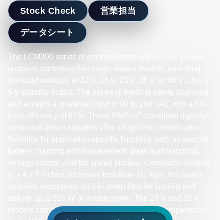
Stock Check
営業担当
データシート
The LCM300 series of enclosed front-end AC-DC power
supplies comprises five single-output models, providing
standard voltages of 12 V, 15 V, 23 V, 36 V, or 48 V, plus a
5 V standby output. The series is medical-safety approved
and accepts a universal input of 90 to 264 VAC with a full-
®
load efficiency of 91%. These PMBus
-compliant digitally-
controlled power supplies offer a high-level modification
flexibility for application-specific functions such as special
battery charging and management, peak load handling,
voltage control, and fan speed profiles. Compactly housed
in a 4 x 7 inches enclosure less than 1U high, the power
supplies incorporate built-in smart fans for cooling and
deliver up to 310 W of output power. The 24 V and 36 V
models can deliver up to 350 W at operating temperatures