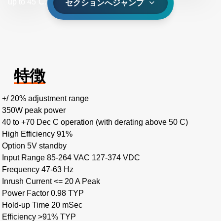
up to 45˚C.
セクションへジャンプ
特徴
+/ 20% adjustment range
350W peak power
40 to +70 Dec C operation (with derating above 50 C)
High Efficiency 91%
Option 5V standby
Input Range 85-264 VAC 127-374 VDC
Frequency 47-63 Hz
Inrush Current <= 20 A Peak
Power Factor 0.98 TYP
Hold-up Time 20 mSec
Efficiency >91% TYP