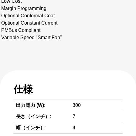
Low Cost
Margin Programming
Optional Conformal Coat
Optional Constant Current
PMBus Compliant
Variable Speed "Smart Fan"
仕様
出力電力 (W):
300
長さ（インチ）:
7
幅（インチ）:
4