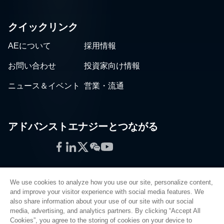
クイックリンク
AEについて
採用情報
お問い合わせ
投資家向け情報
ニュース＆イベント
営業・流通
アドバンストエナジーとつながる
Facebook
LinkedIn
Twitter
WeChat
YouTube
We use cookies to analyze how you use our site, personalize content,
and improve your visitor experience with social media features. We
also share information about your use of our site with our social
プライバシーポリシー
media, advertising, and analytics partners. By clicking “Accept All
Cookies”, you agree to the storing of cookies on your device to
法的情報