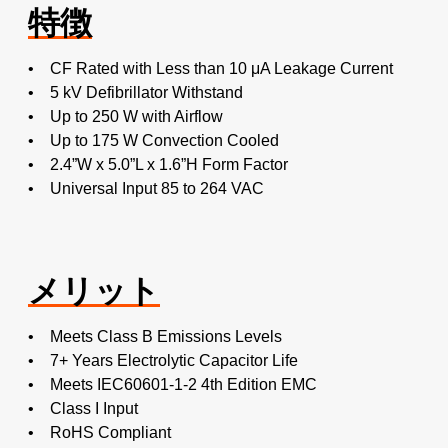
特徴
• CF Rated with Less than 10 μA Leakage Current
• 5 kV Defibrillator Withstand
• Up to 250 W with Airflow
• Up to 175 W Convection Cooled
• 2.4”W x 5.0”L x 1.6”H Form Factor
• Universal Input 85 to 264 VAC
メリット
• Meets Class B Emissions Levels
• 7+ Years Electrolytic Capacitor Life
• Meets IEC60601-1-2 4th Edition EMC
• Class I Input
• RoHS Compliant