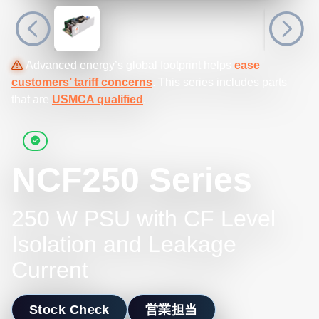
Advanced energy’s global footprint helps
ease
customers’ tariff concerns
. This series includes parts
that are
USMCA qualified
.
NCF250 Series
250 W PSU with CF Level
Isolation and Leakage
Current
Stock Check
営業担当