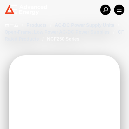
ホーム
/
Products
/
AC-DC Power Supply Units
/
Open-Frame, Low Power AC-DC Power Supplies
/
CF
Rated Products
/
NCF250 Series