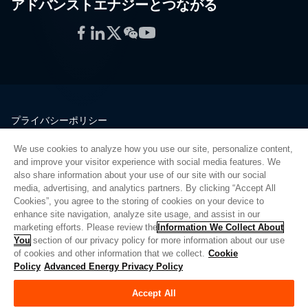
アドバンストエナジーとつながる
Facebook
LinkedIn
Twitter
WeChat
YouTube
プライバシーポリシー
法的情報
We use cookies to analyze how you use our site, personalize content,
品質
and improve your visitor experience with social media features. We
サイトマップ
also share information about your use of our site with our social
media, advertising, and analytics partners. By clicking “Accept All
サプライヤーポータル
Cookies”, you agree to the storing of cookies on your device to
UK Modern Slavery Act
enhance site navigation, analyze site usage, and assist in our
marketing efforts. Please review the
Information We Collect About
Privacy Preferences
You
section of our privacy policy for more information about our use
of cookies and other information that we collect.
Cookie
Do Not Sell or Share My Personal Information
Policy
Advanced Energy Privacy Policy
Limit the Use of My Sensitive Personal Information
Accept All