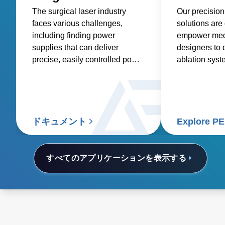
The surgical laser industry
Our precision
faces various challenges,
solutions are
including finding power
empower med
supplies that can deliver
designers to 
precise, easily controlled power
ablation syst
with low acoustic noise. These
more precise 
power supplies must also be
tumors, impro
compatible with portable
treatments, a
devices, offer multiple output
deliver bette
voltages, and preserve a high-
patients and 
ドキュメント
Explore P
power density.
すべてのアプリケーションを表示する