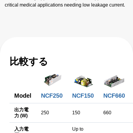
critical medical applications needing low leakage current.
They are available with a nominal main output of 12 V, 15
V, 24 V, or 48 V and also offer a 5 kV defibrillator
withstand. NCF250 series power supplies provide up to
250 W of output power with air flow and a universal input
voltage of 85 to 264 VAC. All models have output
overvoltage, short circuit and overload protection and a 2.3
x 5.0 x 1.5 inch form factor.
比較する
Model
NCF250
NCF150
NCF660
出力電
250
150
660
力 (W)
入力電
Up to