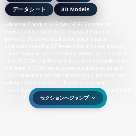
データシート
3D Models
Advanced Energy’s SL Power NCF250 series are
standard off-the-shelf CF rated medically approved open
frame AC-DC power supplies for critical medical
applications needing CF levels of isolation and leakage
current. They are available with a nominal main output of
12 V, 15 V, 24 V, or 48 V and also offer a 5 kV defibrillator
withstand. NCF250 series power supplies provide up to
250 W of output power with air flow and a universal input
voltage of 85 to 264 VAC. All models have output
overvoltage, short circuit and overload protection and a 2.4
x 5.0 x 1.6 inch form factor.
セクションへジャンプ