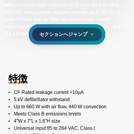
with a nominal main output of 12 V, 15 V, 24 V or 48 V.
NCF660 series power supplies provide up to 660 W of
output power with air flow. All models have output
overvoltage, short circuit and overload protection and a 7 x
4 x 1.6 inch form factor.
セクションへジャンプ
特徴
• CF Rated leakage current <10μA
• 5 kV defibrillator withstand
• Up to 660 W with air flow, 440 W convection
• Meets Class B emissions levels
• 4”W x 7”L x 1.6”H size
• Universal input 85 to 264 VAC, Class I