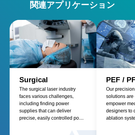
関連アプリケーション
Surgical
PEF / P
The surgical laser industry
Our precision
faces various challenges,
solutions are
including finding power
empower med
supplies that can deliver
designers to 
precise, easily controlled power
ablation syst
with low acoustic noise. These
more precise 
power supplies must also be
tumors, impro