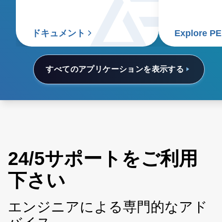
compatible with portable
treatments, a
devices, offer multiple output
deliver bette
voltages, and preserve a high-
patients and 
ドキュメント
Explore P
power density.
すべてのアプリケーションを表示する
24/5サポートをご利用
下さい
エンジニアによる専門的なアド