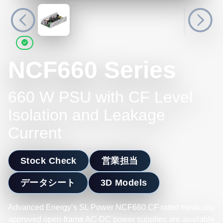
NCF660 Series
660 W PSU with CF Level
Isolation and Leakage
Current
Stock Check
営業担当
データシート
3D Models
Advanced Energy’s SL Power NCF660 CF rated medically
approved open-frame AC-DC power supplies are available