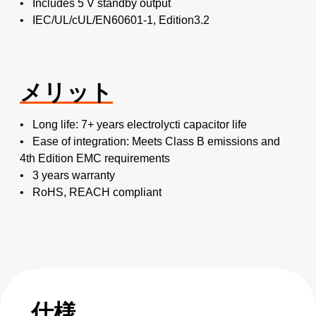
• Includes 5 V standby output
• IEC/UL/cUL/EN60601-1, Edition3.2
メリット
• Long life: 7+ years electrolycti capacitor life
• Ease of integration: Meets Class B emissions and
4th Edition EMC requirements
• 3 years warranty
• RoHS, REACH compliant
仕様