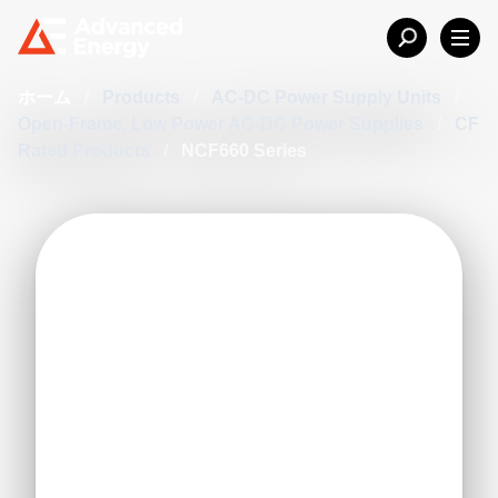
ホーム
/
Products
/
AC-DC Power Supply Units
/
Open-Frame, Low Power AC-DC Power Supplies
/
CF
Rated Products
/
NCF660 Series