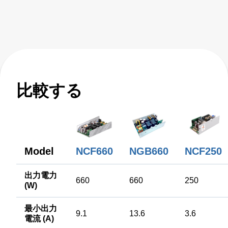
series power supplies provide up to 660 W of output power
with air flow. All models have output overvoltage, short
circuit and overload protection and a 7 x 4 x 1.6 inch form
factor.
比較する
Model
NCF660
NGB660
NCF250
出力電力
660
660
250
(W)
最小出力
9.1
13.6
3.6
電流 (A)