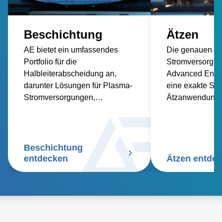
Beschichtung
Ätzen
AE bietet ein umfassendes
Die genauen P
Portfolio für die
Stromversorgu
Halbleiterabscheidung an,
Advanced Ener
darunter Lösungen für Plasma-
eine exakte St
Stromversorgungen,
Ätzanwendunge
Temperaturmessung,
Prozesswiederh
Temperaturkontrolle und
Prozessausbeut
Waferkontrolle.
Beschichtung
entdecken
Ätzen entde