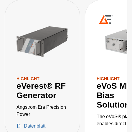
HIGHLIGHT
HIGHLIGHT
eVerest® RF
eVoS ME
Generator
Bias
Solution
Angstrom Era Precision
Power
The eVoS® platf
enables direct co
Datenblatt
wafer-surface vo