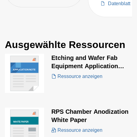
Datenblatt
and ion energy
distribution, em
process engineer
optimize bias
performance for s
Ausgewählte Ressourcen
process results.
Etching and Wafer Fab
Equipment Application
Note
Ressource anzeigen
RPS Chamber Anodization
White Paper
Ressource anzeigen