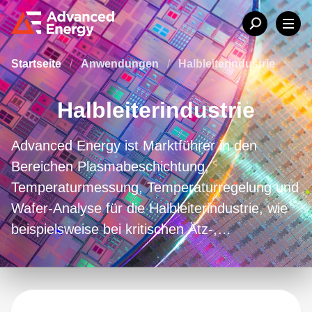
Startseite
/
Anwendungen
/
Halbleiterindustrie
Halbleiterindustrie
Advanced Energy ist Marktführer in den
Bereichen Plasmabeschichtung,
Temperaturmessung, Temperaturregelung und
Wafer-Analyse für die Halbleiterindustrie, wie
beispielsweise bei kritischen Ätz-,
Abscheidungs-, Kammerreinigungs-, Prüf-,
Implantations-, RTA- und RTP-Prozessen.
Durch strategische Partnerschaften,