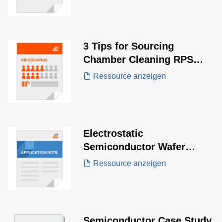
3 Tips for Sourcing
Chamber Cleaning RPS
Systems
Ressource anzeigen
Electrostatic
Semiconductor Wafer
Clamping/Chucking System
Ressource anzeigen
(ESC) Application Note
Semiconductor Case Study