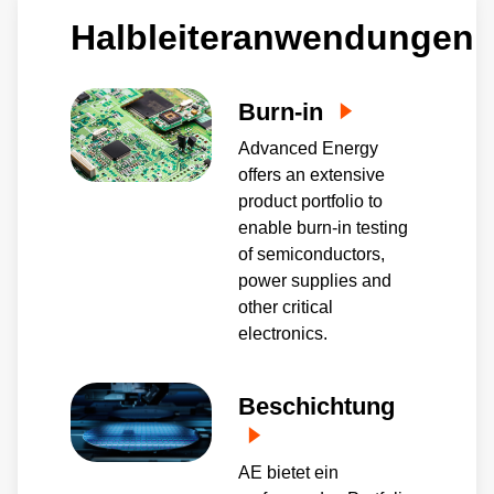
kontinuierliche Innovation und schnelle
Halbleiteranwendungen
Entwicklung liefern wir Lösungen für Ihre
spezifischen Prozessanforderungen.
Burn-in
Advanced Energy
offers an extensive
product portfolio to
enable burn-in testing
of semiconductors,
power supplies and
other critical
electronics.
Beschichtung
AE bietet ein