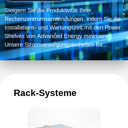
Steigern Sie die Produktivität Ihrer
Rechenzentrumsanwendungen, indem Sie die
Installations- und Wartungszeit mit den Power
Shelves von Advanced Energy minimieren.
Unsere Stromversorgungseinheiten für
Rechenzentren ermöglichen eine einfache
Hot-Swap-Installation und unterstützen Multi-
Rack-Parallelsysteme. Mit unseren kompletten
Stromversorgungssystemen - von 1.400 bis
36.000 W, 19-Zoll-Rack-kompatiblen 1-HE-
Rack-Systeme
Modellen und Rack-Management-Controller
(RMC) für die Steuerung und Überwachung -
können Sie ein Rack-
Stromversorgungskonzept zusammenstellen,