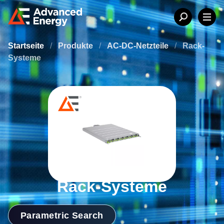
Startseite
/
Produkte
/
AC-DC-Netzteile
/
Rack-
Systeme
Rack-Systeme
Parametric Search