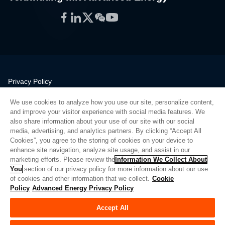
Facebook
LinkedIn
Twitter
WeChat
YouTube
Privacy Policy
Legal
We use cookies to analyze how you use our site, personalize content,
Quality
and improve your visitor experience with social media features. We
Sitemap
also share information about your use of our site with our social
media, advertising, and analytics partners. By clicking “Accept All
Supplier Portal
Cookies”, you agree to the storing of cookies on your device to
UK Modern Slavery Act
enhance site navigation, analyze site usage, and assist in our
marketing efforts. Please review the
Information We Collect About
Privacy Preferences
You
section of our privacy policy for more information about our use
of cookies and other information that we collect.
Cookie
Do Not Sell or Share My Personal Information
Policy
Advanced Energy Privacy Policy
Limit the Use of My Sensitive Personal Information
Accept All
© Copyright 2026
Advanced Energy
| Bauen: 39545