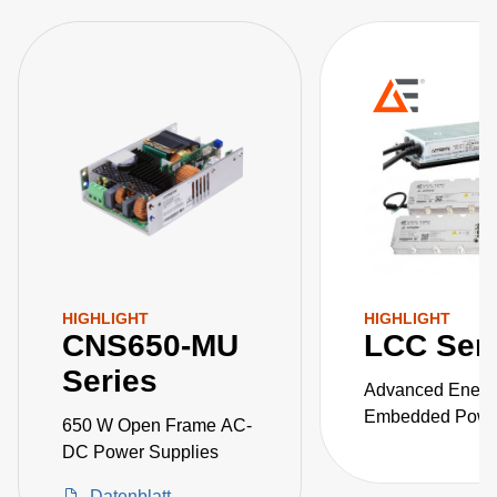
HIGHLIGHT
HIGHLIGHT
CNS650-MU
LCC Ser
Series
Advanced Energ
Embedded Power
650 W Open Frame AC-
the LCC series o
DC Power Supplies
fanless, fully-en
Datenblatt
AC-DC power sup