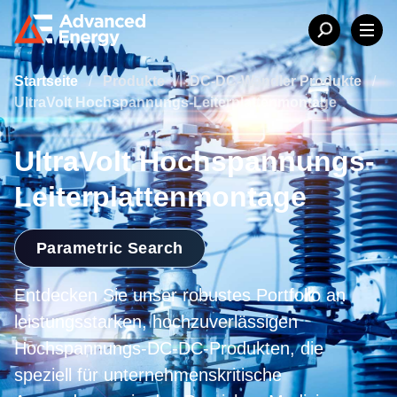
Startseite
/
Produkte
/
DC-DC-Wandler Produkte
/
UltraVolt Hochspannungs-Leiterplattenmontage
UltraVolt Hochspannungs-
Leiterplattenmontage
Parametric Search
Entdecken Sie unser robustes Portfolio an
leistungsstarken, hochzuverlässigen
Hochspannungs-DC-DC-Produkten, die
speziell für unternehmenskritische